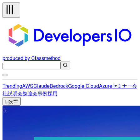
produced by Classmethod
Trending
AWS
Claude
Bedrock
Google Cloud
Azure
セミナー
会
社説明会
勉強会
事例
採用
目次