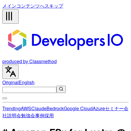
メインコンテンツへスキップ
produced by Classmethod
Original
English
Trending
AWS
Claude
Bedrock
Google Cloud
Azure
セミナー
会
社説明会
勉強会
事例
採用