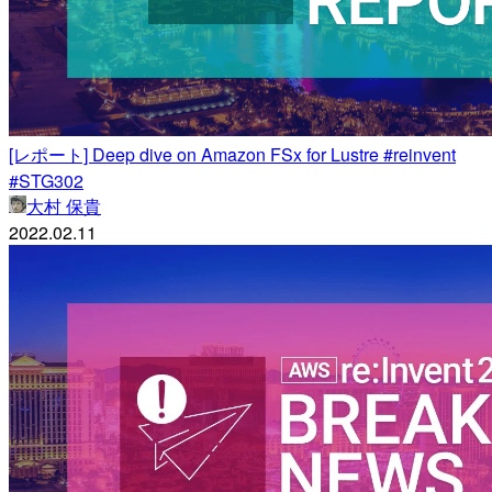
[レポート] Deep dive on Amazon FSx for Lustre #reinvent
#STG302
大村 保貴
2022.02.11