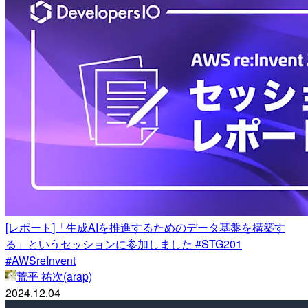
[レポート]「生成AIを推進するためのデータ基盤を構築す
る」というセッションに参加しました #STG201
#AWSreInvent
荒平 祐次(arap)
2024.12.04