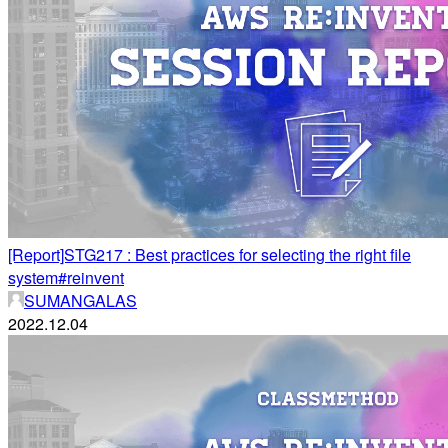
[Report]STG217 : Best practices for selecting the right file
system#reinvent
SUMANGALAS
2022.12.04