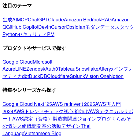
注目のテーマ
生成AI
MCP
ChatGPT
Claude
Amazon Bedrock
RAG
Amazon
Q
GitHub Copilot
Devin
Cursor
Obsidian
モダンデータスタック
Python
セキュリティ
PM
プロダクトやサービスで探す
Google Cloud
Microsoft
Azure
LINE
Zendesk
Auth0
Tableau
Snowflake
Alteryx
インフォ
マティカ
dbt
DuckDB
Cloudflare
Splunk
Vision One
Notion
特集やシリーズから探す
Google Cloud Next ’25
AWS re:Invent 2025
AWS再入門
2024
AWSトレンドチェック
初心者向け
AWSテクニカルサポ
ート
AWS認定（資格）
製造業関連
ジョインブログ
くらめそ
の情シス
組織開発室の活動
デザイン
Thai
Language
Vietnamese Blog