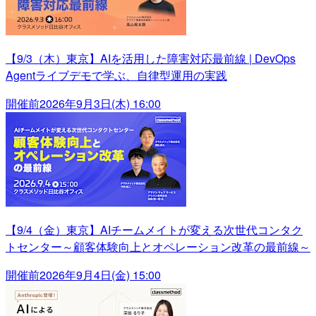
【9/3（木）東京】AIを活用した障害対応最前線 | DevOps
Agentライブデモで学ぶ、自律型運用の実践
開催前
2026年9月3日(木) 16:00
【9/4（金）東京】AIチームメイトが変える次世代コンタク
トセンター～顧客体験向上とオペレーション改革の最前線～
開催前
2026年9月4日(金) 15:00