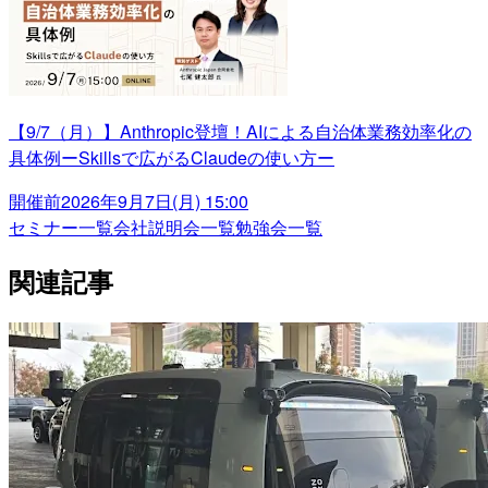
【9/7（月）】Anthropic登壇！AIによる自治体業務効率化の
具体例ーSkillsで広がるClaudeの使い方ー
開催前
2026年9月7日(月) 15:00
セミナー一覧
会社説明会一覧
勉強会一覧
関連記事