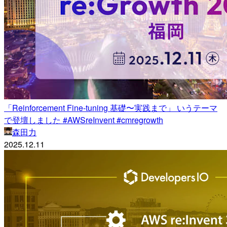
「Reinforcement Fine-tuning 基礎〜実践まで」 いうテーマ
で登壇しました #AWSreInvent #cmregrowth
森田力
2025.12.11