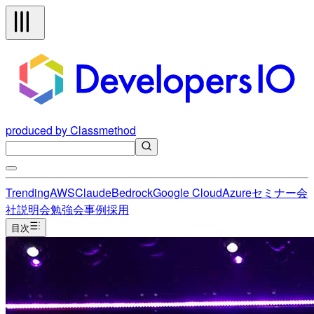
produced by Classmethod
Trending
AWS
Claude
Bedrock
Google Cloud
Azure
セミナー
会
社説明会
勉強会
事例
採用
目次