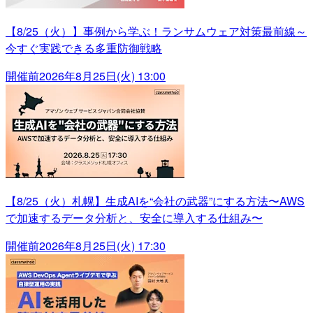
【8/25（火）】事例から学ぶ！ランサムウェア対策最前線～
今すぐ実践できる多重防御戦略
開催前
2026年8月25日(火) 13:00
【8/25（火）札幌】生成AIを“会社の武器”にする方法〜AWS
で加速するデータ分析と、安全に導入する仕組み〜
開催前
2026年8月25日(火) 17:30