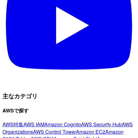
主なカテゴリ
AWSで探す
AWS特集
AWS IAM
Amazon Cognito
AWS Security Hub
AWS
Organizations
AWS Control Tower
Amazon EC2
Amazon