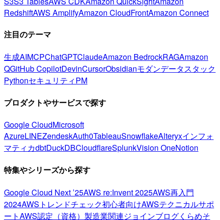
S3
S3 Tables
AWS CDK
Amazon QuickSight
Amazon
Redshift
AWS Amplify
Amazon CloudFront
Amazon Connect
注目のテーマ
生成AI
MCP
ChatGPT
Claude
Amazon Bedrock
RAG
Amazon
Q
GitHub Copilot
Devin
Cursor
Obsidian
モダンデータスタック
Python
セキュリティ
PM
プロダクトやサービスで探す
Google Cloud
Microsoft
Azure
LINE
Zendesk
Auth0
Tableau
Snowflake
Alteryx
インフォ
マティカ
dbt
DuckDB
Cloudflare
Splunk
Vision One
Notion
特集やシリーズから探す
Google Cloud Next ’25
AWS re:Invent 2025
AWS再入門
2024
AWSトレンドチェック
初心者向け
AWSテクニカルサポ
ート
AWS認定（資格）
製造業関連
ジョインブログ
くらめそ