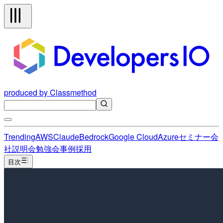
produced by Classmethod
Trending
AWS
Claude
Bedrock
Google Cloud
Azure
セミナー
会
社説明会
勉強会
事例
採用
目次