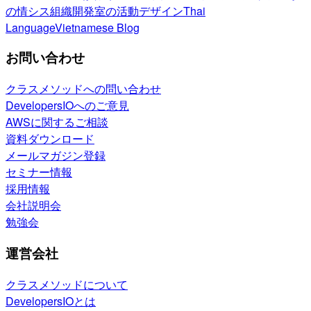
の情シス
組織開発室の活動
デザイン
Thai
Language
Vietnamese Blog
お問い合わせ
クラスメソッドへの問い合わせ
DevelopersIOへのご意見
AWSに関するご相談
資料ダウンロード
メールマガジン登録
セミナー情報
採用情報
会社説明会
勉強会
運営会社
クラスメソッドについて
DevelopersIOとは