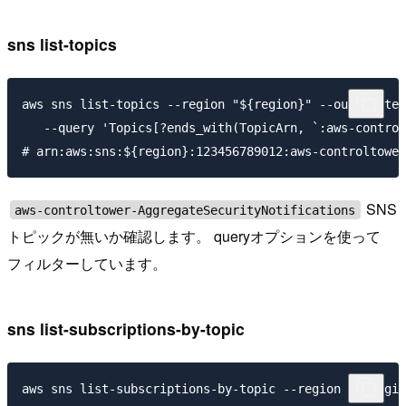
sns list-topics
aws sns list-topics --region "${region}" --output tex
   --query 'Topics[?ends_with(TopicArn, `:aws-control
SNS
aws-controltower-AggregateSecurityNotifications
トピックが無いか確認します。 queryオプションを使って
フィルターしています。
sns list-subscriptions-by-topic
aws sns list-subscriptions-by-topic --region "${regio