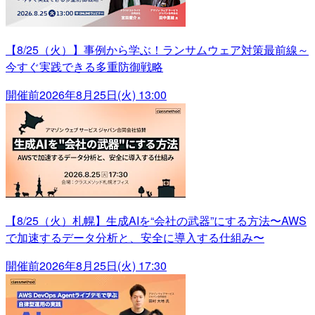
【8/25（火）】事例から学ぶ！ランサムウェア対策最前線～
今すぐ実践できる多重防御戦略
開催前
2026年8月25日(火) 13:00
【8/25（火）札幌】生成AIを“会社の武器”にする方法〜AWS
で加速するデータ分析と、安全に導入する仕組み〜
開催前
2026年8月25日(火) 17:30