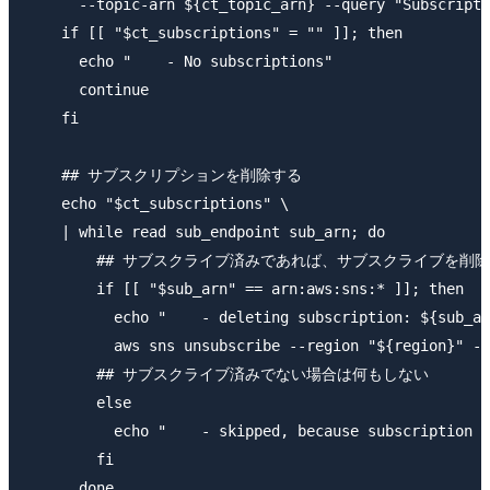
      --topic-arn ${ct_topic_arn} --query "Subscripti
    if [[ "$ct_subscriptions" = "" ]]; then

      echo "    - No subscriptions"

      continue

    fi

    ## サブスクリプションを削除する

    echo "$ct_subscriptions" \

    | while read sub_endpoint sub_arn; do

        ## サブスクライブ済みであれば、サブスクライブを削除
        if [[ "$sub_arn" == arn:aws:sns:* ]]; then

          echo "    - deleting subscription: ${sub_ar
          aws sns unsubscribe --region "${region}" --
        ## サブスクライブ済みでない場合は何もしない

        else

          echo "    - skipped, because subscription s
        fi

      done
