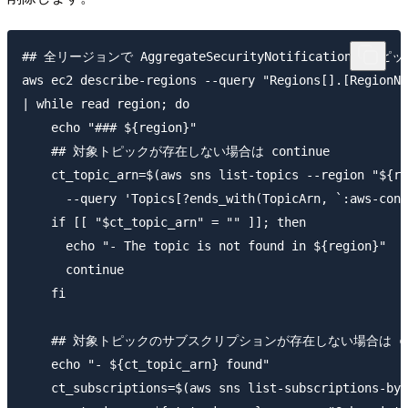
## 全リージョンで AggregateSecurityNotifications ト
aws ec2 describe-regions --query "Regions[].[RegionNa
| while read region; do

    echo "### ${region}"

    ## 対象トピックが存在しない場合は continue

    ct_topic_arn=$(aws sns list-topics --region "${re
      --query 'Topics[?ends_with(TopicArn, `:aws-cont
    if [[ "$ct_topic_arn" = "" ]]; then

      echo "- The topic is not found in ${region}"

      continue

    fi

    ## 対象トピックのサブスクリプションが存在しない場合は cont
    echo "- ${ct_topic_arn} found"

    ct_subscriptions=$(aws sns list-subscriptions-by-