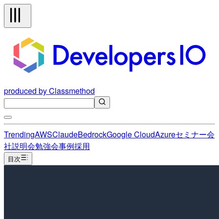
produced by Classmethod
Trending
AWS
Claude
Bedrock
Google Cloud
Azure
セミナー
会
社説明会
勉強会
事例
採用
目次