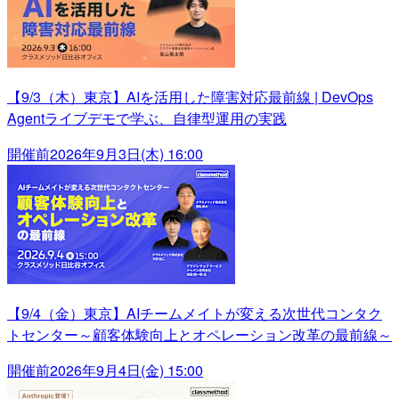
【9/3（木）東京】AIを活用した障害対応最前線 | DevOps
Agentライブデモで学ぶ、自律型運用の実践
開催前
2026年9月3日(木) 16:00
【9/4（金）東京】AIチームメイトが変える次世代コンタク
トセンター～顧客体験向上とオペレーション改革の最前線～
開催前
2026年9月4日(金) 15:00