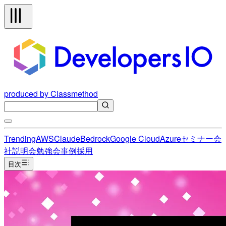
produced by Classmethod
Trending
AWS
Claude
Bedrock
Google Cloud
Azure
セミナー
会
社説明会
勉強会
事例
採用
目次