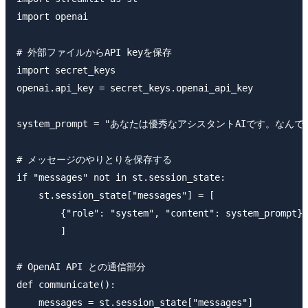
import openai

# 外部ファイルからAPI keyを保存

import secret_keys

openai.api_key = secret_keys.openai_api_key

system_prompt = "あなたは優秀なアシスタントAIです。なん
# メッセージのやりとりを保存する

if "messages" not in st.session_state:

    st.session_state["messages"] = [

        {"role": "system", "content": system_prompt}

        ]

# OpenAI API との通信部分

def communicate():

    messages = st.session_state["messages"]
