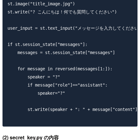
st.image("title_image.jpg")

st.write("? こんにちは！何でも質問してください")

user_input = st.text_input("メッセージを入力してください。", k
if st.session_state["messages"]:

    messages = st.session_state["messages"]

    for message in reversed(messages[1:]):

        speaker = "?"

        if message["role"]=="assistant":

            speaker="?"

        st.write(speaker + ": " + message["content"])

(2) secret_key.py の内容