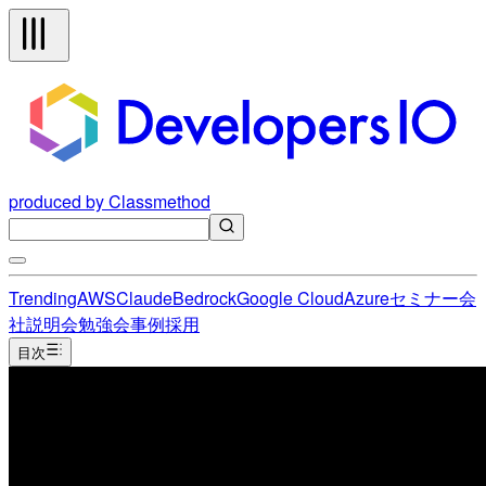
produced by Classmethod
Trending
AWS
Claude
Bedrock
Google Cloud
Azure
セミナー
会
社説明会
勉強会
事例
採用
目次