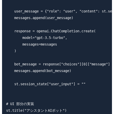
    user_message = {"role": "user", "content": st.ses
    messages.append(user_message)

    response = openai.ChatCompletion.create(

        model="gpt-3.5-turbo",

        messages=messages

    )

    bot_message = response["choices"][0]["message"]

    messages.append(bot_message)

    st.session_state["user_input"] = ""

# UI 部分の実装

st.title("アシスタントAIボット")
