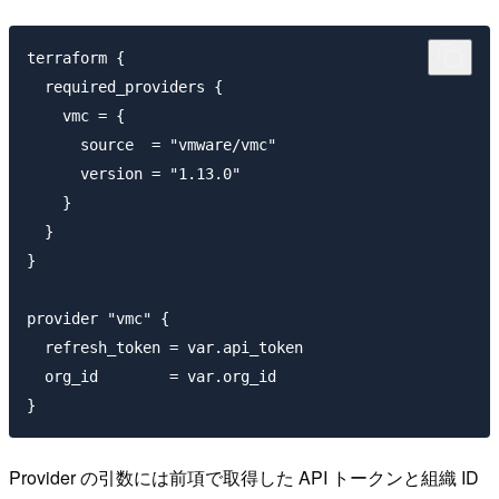
terraform {

  required_providers {

    vmc = {

      source  = "vmware/vmc"

      version = "1.13.0"

    }

  }

}

provider "vmc" {

  refresh_token = var.api_token

  org_id        = var.org_id

Provider の引数には前項で取得した API トークンと組織 ID