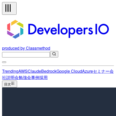
produced by Classmethod
Trending
AWS
Claude
Bedrock
Google Cloud
Azure
セミナー
会
社説明会
勉強会
事例
採用
目次