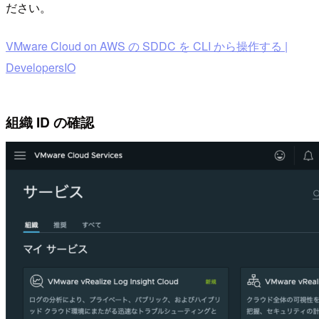
ださい。
VMware Cloud on AWS の SDDC を CLI から操作する |
DevelopersIO
組織 ID の確認