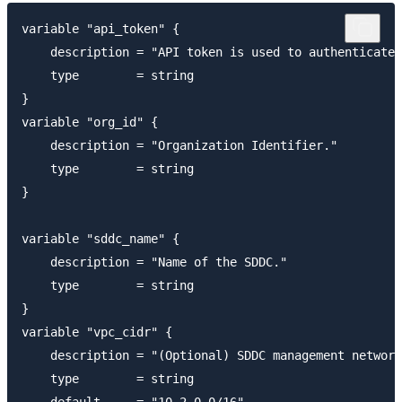
variable "api_token" {

    description = "API token is used to authenticate 
    type        = string

}

variable "org_id" {

    description = "Organization Identifier."

    type        = string

}

variable "sddc_name" {

    description = "Name of the SDDC."

    type        = string

}

variable "vpc_cidr" {

    description = "(Optional) SDDC management network
    type        = string

    default     = "10.2.0.0/16"
