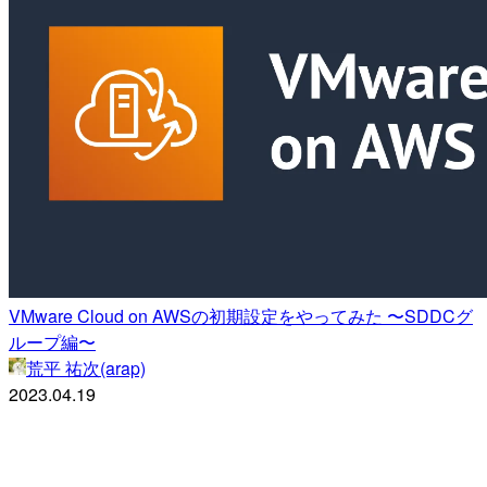
VMware Cloud on AWSの初期設定をやってみた 〜SDDCグ
ループ編〜
荒平 祐次(arap)
2023.04.19