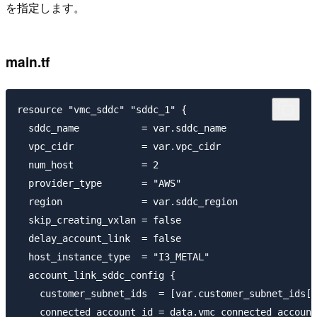
を指定します。
main.tf
resource "vmc_sddc" "sddc_1" {

  sddc_name           = var.sddc_name

  vpc_cidr            = var.vpc_cidr

  num_host            = 2

  provider_type       = "AWS"

  region              = var.sddc_region

  skip_creating_vxlan = false

  delay_account_link  = false

  host_instance_type  = "I3_METAL"

  account_link_sddc_config {

    customer_subnet_ids  = [var.customer_subnet_ids[0
    connected_account_id = data.vmc_connected_account