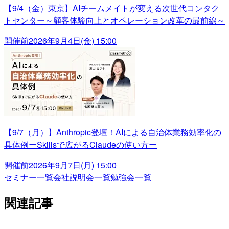
【9/4（金）東京】AIチームメイトが変える次世代コンタク
トセンター～顧客体験向上とオペレーション改革の最前線～
開催前
2026年9月4日(金) 15:00
【9/7（月）】Anthropic登壇！AIによる自治体業務効率化の
具体例ーSkillsで広がるClaudeの使い方ー
開催前
2026年9月7日(月) 15:00
セミナー一覧
会社説明会一覧
勉強会一覧
関連記事