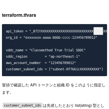
terraform.tfvars
api_token = "_87IYXXXXXXXXXXXXXXXXXXXXXXXXXXXXXXXXXXX
org_id = "exxxxxxx-aaaa-bbbb-cccc-123456789012"

sddc_name = "Classmethod True Trial SDDC"

sddc_region         = "ap-northeast-1"

aws_account_number  = "123456789012"

冒頭で確認した API トークンと組織 ID をこのように指定し
ます。
は先述したとおり list(string) 型とし
customer_subnet_ids