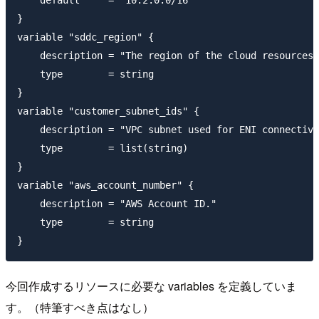
}

variable "sddc_region" {

    description = "The region of the cloud resources 
    type        = string

}

variable "customer_subnet_ids" {

    description = "VPC subnet used for ENI connectivi
    type        = list(string)

}

variable "aws_account_number" {

    description = "AWS Account ID."

    type        = string

今回作成するリソースに必要な variables を定義していま
す。（特筆すべき点はなし）