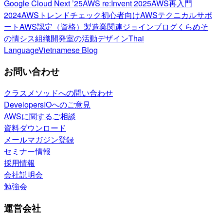
Google Cloud Next ’25
AWS re:Invent 2025
AWS再入門
2024
AWSトレンドチェック
初心者向け
AWSテクニカルサポ
ート
AWS認定（資格）
製造業関連
ジョインブログ
くらめそ
の情シス
組織開発室の活動
デザイン
Thai
Language
Vietnamese Blog
お問い合わせ
クラスメソッドへの問い合わせ
DevelopersIOへのご意見
AWSに関するご相談
資料ダウンロード
メールマガジン登録
セミナー情報
採用情報
会社説明会
勉強会
運営会社