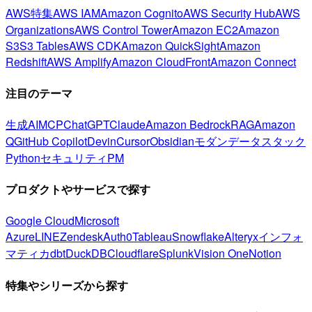
AWS特集
AWS IAM
Amazon Cognito
AWS Security Hub
AWS
Organizations
AWS Control Tower
Amazon EC2
Amazon
S3
S3 Tables
AWS CDK
Amazon QuickSight
Amazon
Redshift
AWS Amplify
Amazon CloudFront
Amazon Connect
注目のテーマ
生成AI
MCP
ChatGPT
Claude
Amazon Bedrock
RAG
Amazon
Q
GitHub Copilot
Devin
Cursor
Obsidian
モダンデータスタック
Python
セキュリティ
PM
プロダクトやサービスで探す
Google Cloud
Microsoft
Azure
LINE
Zendesk
Auth0
Tableau
Snowflake
Alteryx
インフォ
マティカ
dbt
DuckDB
Cloudflare
Splunk
Vision One
Notion
特集やシリーズから探す