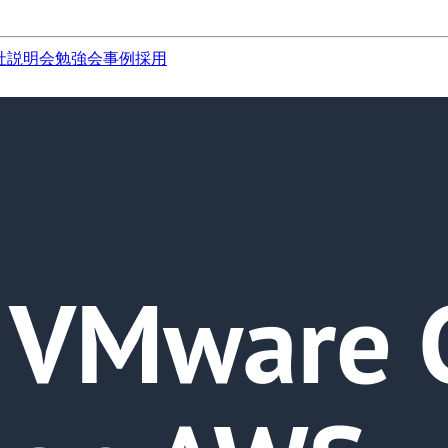
社説明会
勉強会
事例
採用