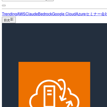
Trending
AWS
Claude
Bedrock
Google Cloud
Azure
セミナー
会
目次