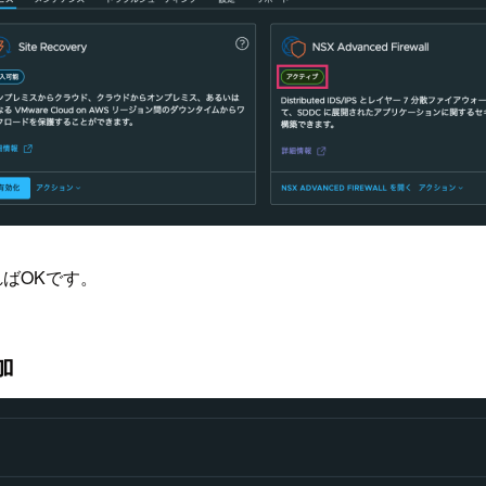
いればOKです。
加