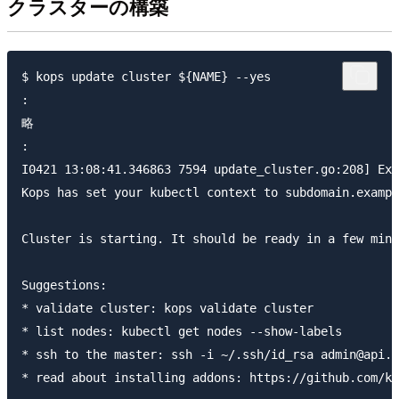
クラスターの構築
$ kops update cluster ${NAME} --yes

:

略

:

I0421 13:08:41.346863 7594 update_cluster.go:208] Exp
Kops has set your kubectl context to subdomain.exampl
Cluster is starting. It should be ready in a few minu
Suggestions:

* validate cluster: kops validate cluster

* list nodes: kubectl get nodes --show-labels

* ssh to the master: ssh -i ~/.ssh/id_rsa admin@api.s
* read about installing addons: https://github.com/ku