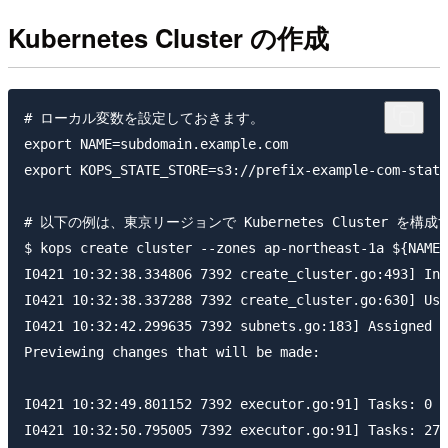
Kubernetes Cluster の作成
# ローカル変数を設定しておきます。

export NAME=subdomain.example.com

export KOPS_STATE_STORE=s3://prefix-example-com-state
# 以下の例は、東京リージョンで Kubernetes Cluster を構
$ kops create cluster --zones ap-northeast-1a ${NAME}

I0421 10:32:38.334806 7392 create_cluster.go:493] Inf
I0421 10:32:38.337288 7392 create_cluster.go:630] Usi
I0421 10:32:42.299635 7392 subnets.go:183] Assigned C
Previewing changes that will be made:

I0421 10:32:49.801152 7392 executor.go:91] Tasks: 0 d
I0421 10:32:50.795005 7392 executor.go:91] Tasks: 27 