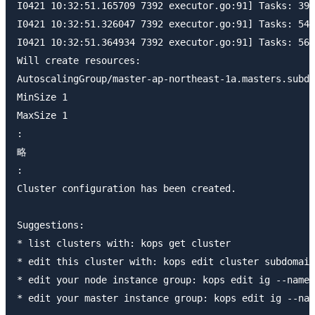
I0421 10:32:51.165709 7392 executor.go:91] Tasks: 39 
I0421 10:32:51.326047 7392 executor.go:91] Tasks: 54 
I0421 10:32:51.364934 7392 executor.go:91] Tasks: 56 
Will create resources:

AutoscalingGroup/master-ap-northeast-1a.masters.subdo
MinSize 1

MaxSize 1

:

略

:

Cluster configuration has been created.

Suggestions:

* list clusters with: kops get cluster

* edit this cluster with: kops edit cluster subdomain
* edit your node instance group: kops edit ig --name=
* edit your master instance group: kops edit ig --nam