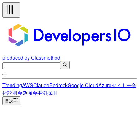
produced by Classmethod
Trending
AWS
Claude
Bedrock
Google Cloud
Azure
セミナー
会
社説明会
勉強会
事例
採用
目次