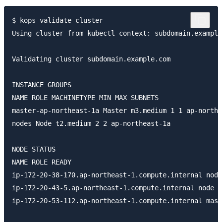
$ kops validate cluster

Using cluster from kubectl context: subdomain.example
Validating cluster subdomain.example.com

INSTANCE GROUPS

NAME ROLE MACHINETYPE MIN MAX SUBNETS

master-ap-northeast-1a Master m3.medium 1 1 ap-northe
nodes Node t2.medium 2 2 ap-northeast-1a

NODE STATUS

NAME ROLE READY

ip-172-20-38-170.ap-northeast-1.compute.internal node
ip-172-20-43-5.ap-northeast-1.compute.internal node T
ip-172-20-53-112.ap-northeast-1.compute.internal mast