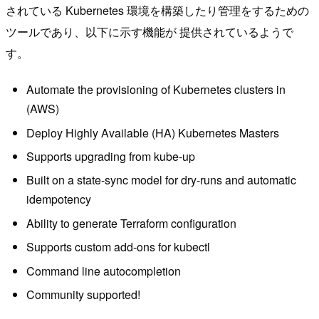
されている Kubernetes 環境を構築したり管理をするための
ツールであり、以下に示す機能が 提供されているようで
す。
Automate the provisioning of Kubernetes clusters in
(AWS)
Deploy Highly Available (HA) Kubernetes Masters
Supports upgrading from kube-up
Built on a state-sync model for dry-runs and automatic
idempotency
Ability to generate Terraform configuration
Supports custom add-ons for kubectl
Command line autocompletion
Community supported!