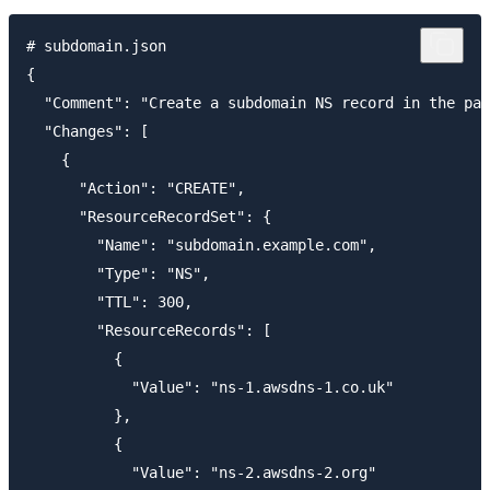
# subdomain.json

{

  "Comment": "Create a subdomain NS record in the par
  "Changes": [

    {

      "Action": "CREATE",

      "ResourceRecordSet": {

        "Name": "subdomain.example.com",

        "Type": "NS",

        "TTL": 300,

        "ResourceRecords": [

          {

            "Value": "ns-1.awsdns-1.co.uk"

          },

          {

            "Value": "ns-2.awsdns-2.org"
