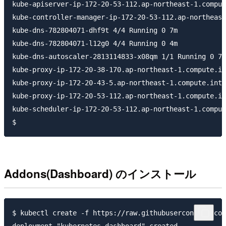
kube-apiserver-ip-172-20-53-112.ap-northeast-1.comput
kube-controller-manager-ip-172-20-53-112.ap-northeast
kube-dns-782804071-dhf9t 4/4 Running 0 7m

kube-dns-782804071-l12g0 4/4 Running 0 4m

kube-dns-autoscaler-2813114833-x08qm 1/1 Running 0 7m

kube-proxy-ip-172-20-38-170.ap-northeast-1.compute.in
kube-proxy-ip-172-20-43-5.ap-northeast-1.compute.inte
kube-proxy-ip-172-20-53-112.ap-northeast-1.compute.in
kube-scheduler-ip-172-20-53-112.ap-northeast-1.comput
Addons(Dashboard) のインストール
$ kubectl create -f https://raw.githubusercontent.com