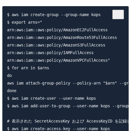
$ aws iam create-group --group-name kops

$ export arns="

arn:aws:iam::aws:policy/AmazonEC2FullAccess

arn:aws:iam::aws:policy/AmazonRoute53FullAccess

arn:aws:iam::aws:policy/AmazonS3FullAccess

arn:aws:iam::aws:policy/IAMFullAccess

arn:aws:iam::aws:policy/AmazonVPCFullAccess"

$ for arn in $arns

do

aws iam attach-group-policy --policy-arn "$arn" --gro
done

$ aws iam create-user --user-name kops

$ aws iam add-user-to-group --user-name kops --group-
# 表示された SecretAccessKey および AccessKeyID を記
$ aws iam create-access-key --user-name kops
