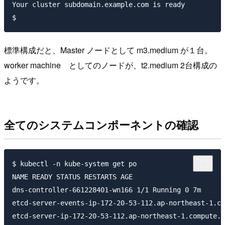
Your cluster subdomain.example.com is ready

標準構成だと、Master ノードとして m3.medium が１台。
worker machine としてのノードが、t2.medium 2台構成の
ようです。
全てのシステムコンポーネントの確認
$ kubectl -n kube-system get po

NAME READY STATUS RESTARTS AGE

dns-controller-661228401-wn166 1/1 Running 0 7m

etcd-server-events-ip-172-20-53-112.ap-northeast-1.co
etcd-server-ip-172-20-53-112.ap-northeast-1.compute.i