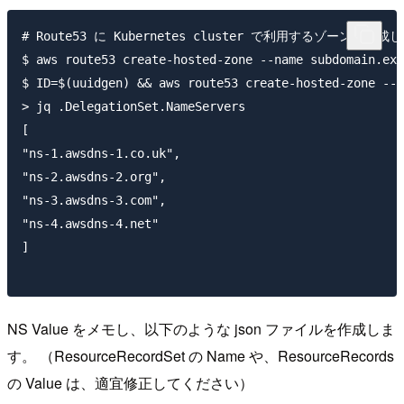
# Route53 に Kubernetes cluster で利用するゾ
$ aws route53 create-hosted-zone --name subdomain.exa
$ ID=$(uuidgen) && aws route53 create-hosted-zone --n
> jq .DelegationSet.NameServers

[

"ns-1.awsdns-1.co.uk",

"ns-2.awsdns-2.org",

"ns-3.awsdns-3.com",

"ns-4.awsdns-4.net"

]

NS Value をメモし、以下のような json ファイルを作成しま
す。 （ResourceRecordSet の Name や、ResourceRecords
の Value は、適宜修正してください）