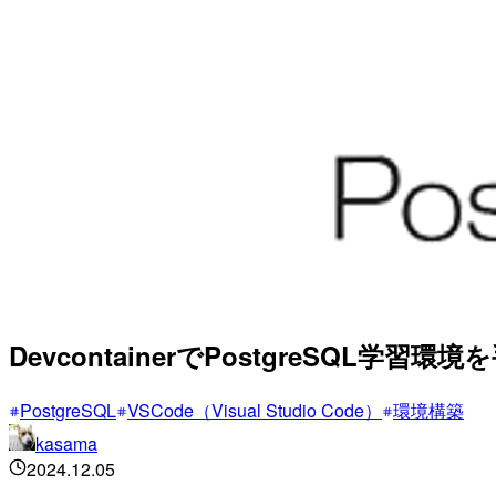
DevcontainerでPostgreSQL学習
PostgreSQL
VSCode（Visual Studio Code）
環境構築
kasama
2024.12.05