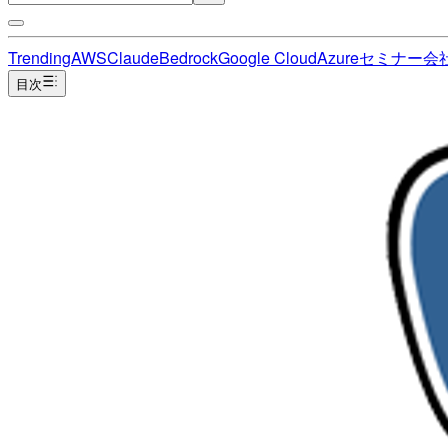
Trending
AWS
Claude
Bedrock
Google Cloud
Azure
セミナー
会
目次