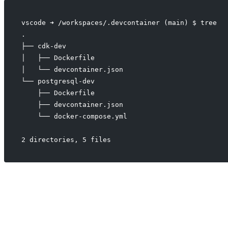
vscode ➜ /workspaces/.devcontainer (main) $ tree
.
├── cdk-dev
│   ├── Dockerfile
│   └── devcontainer.json
└── postgresql-dev
    ├── Dockerfile
    ├── devcontainer.json
    └── docker-compose.yml
2 directories, 5 files