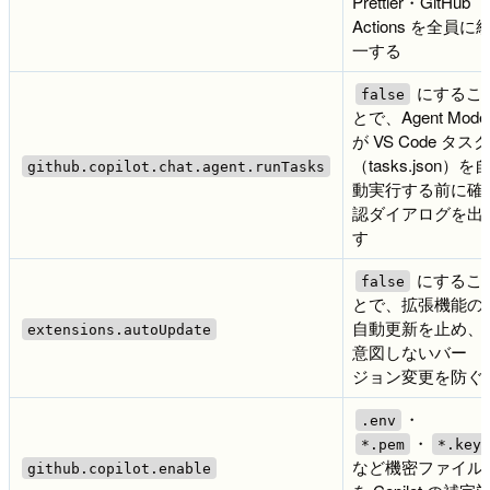
Prettier・GitHub
Actions を全員に
一する
にするこ
false
とで、Agent Mode
が VS Code タスク
（tasks.json）を
github.copilot.chat.agent.runTasks
動実行する前に確
認ダイアログを出
す
にするこ
false
とで、拡張機能の
自動更新を止め、
extensions.autoUpdate
意図しないバー
ジョン変更を防ぐ
・
.env
・
*.pem
*.key
など機密ファイル
github.copilot.enable