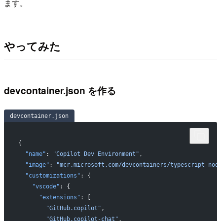
ます。
やってみた
devcontainer.json を作る
devcontainer.json
{
  "name"
: 
"Copilot Dev Environment"
,
  "image"
: 
"mcr.microsoft.com/devcontainers/typescript-nod
  "customizations"
: {
    "vscode"
: {
      "extensions"
: [
        "GitHub.copilot"
,
        "GitHub.copilot-chat"
,