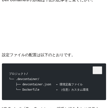
設定ファイルの配置は以下のとおりです。
プロジェクト/
└── .devcontainer/
    ├── devcontainer.json   ← 環境定義ファイル
    └── Dockerfile          ← （任意）カスタム環境