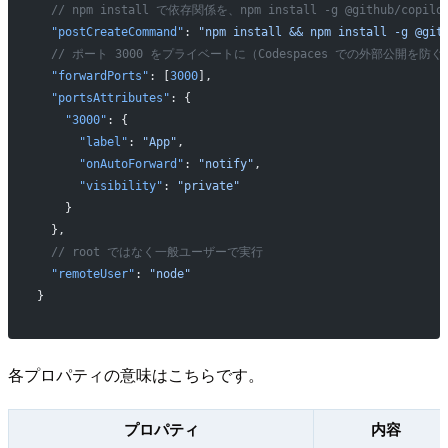
  // npm install で依存関係を、npm install -g @github/copi
  "postCreateCommand"
: 
"npm install && npm install -g @git
  // ポート 3000 をプライベートに（Codespaces での外部公開を防ぐ
  "forwardPorts"
: [
3000
],
  "portsAttributes"
: {
    "3000"
: {
      "label"
: 
"App"
,
      "onAutoForward"
: 
"notify"
,
      "visibility"
: 
"private"
    }
  },
  // root ではなく一般ユーザーで実行
  "remoteUser"
: 
"node"
}
各プロパティの意味はこちらです。
プロパティ
内容