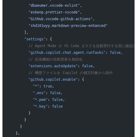
        "dbaeumer.vscode-eslint"
,
        "esbenp.prettier-vscode"
,
        "GitHub.vscode-github-actions"
,
        "shd101wyy.markdown-preview-enhanced"
      ],
      "settings"
: {
        // Agent Mode が VS Code タスクを自動実行する前に確
        "github.copilot.chat.agent.runTasks"
: 
false
,
        // 拡張機能の自動更新を無効化
        "extensions.autoUpdate"
: 
false
,
        // 機密ファイルを Copilot の補完対象から除外
        "github.copilot.enable"
: {
          "*"
: 
true
,
          ".env"
: 
false
,
          "*.pem"
: 
false
,
          "*.key"
: 
false
        }
      }
    }
  },