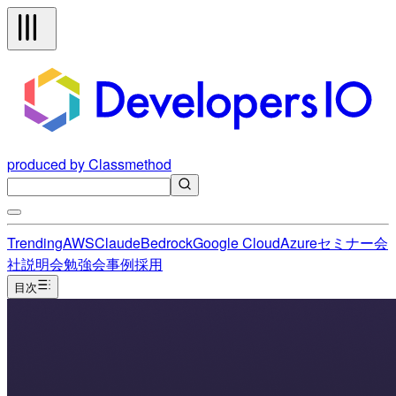
produced by Classmethod
Trending
AWS
Claude
Bedrock
Google Cloud
Azure
セミナー
会
社説明会
勉強会
事例
採用
目次