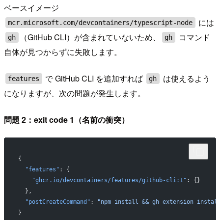
ベースイメージ
には
mcr.microsoft.com/devcontainers/typescript-node
（GitHub CLI）が含まれていないため、
コマンド
gh
gh
自体が見つからずに失敗します。
で GitHub CLI を追加すれば
は使えるよう
features
gh
になりますが、次の問題が発生します。
問題 2：exit code 1（名前の衝突）
{
  "features"
: {
    "ghcr.io/devcontainers/features/github-cli:1"
: {}
  },
  "postCreateCommand"
: 
"npm install && gh extension instal
}