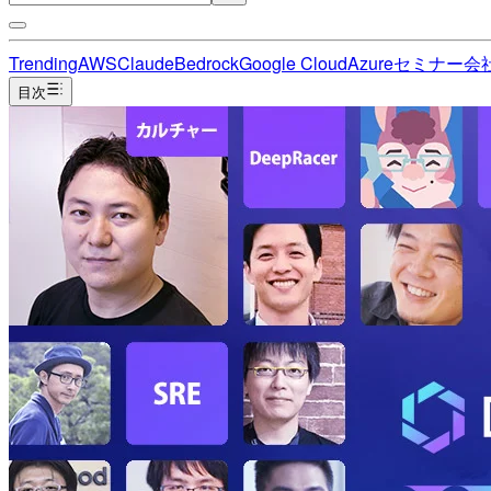
Trending
AWS
Claude
Bedrock
Google Cloud
Azure
セミナー
会
目次