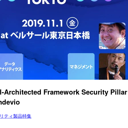
ell-Architected Framework Securit
evio
リティ製品特集