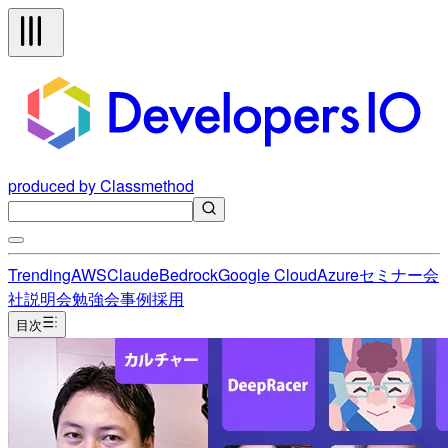
produced by Classmethod
Trending
AWS
Claude
Bedrock
Google Cloud
Azure
セミナー
会
社説明会
勉強会
事例
採用
目次