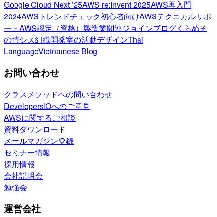
Google Cloud Next ’25
AWS re:Invent 2025
AWS再入門
2024
AWSトレンドチェック
初心者向け
AWSテクニカルサポ
ート
AWS認定（資格）
製造業関連
ジョインブログ
くらめそ
の情シス
組織開発室の活動
デザイン
Thai
Language
Vietnamese Blog
お問い合わせ
クラスメソッドへの問い合わせ
DevelopersIOへのご意見
AWSに関するご相談
資料ダウンロード
メールマガジン登録
セミナー情報
採用情報
会社説明会
勉強会
運営会社