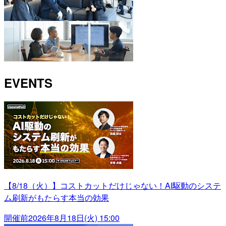
EVENTS
【8/18（火）】コストカットだけじゃない！AI駆動のシステ
ム刷新がもたらす本当の効果
開催前
2026年8月18日(火) 15:00