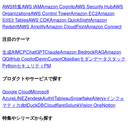
AWS特集
AWS IAM
Amazon Cognito
AWS Security Hub
AWS
Organizations
AWS Control Tower
Amazon EC2
Amazon
S3
S3 Tables
AWS CDK
Amazon QuickSight
Amazon
Redshift
AWS Amplify
Amazon CloudFront
Amazon Connect
注目のテーマ
生成AI
MCP
ChatGPT
Claude
Amazon Bedrock
RAG
Amazon
Q
GitHub Copilot
Devin
Cursor
Obsidian
モダンデータスタック
Python
セキュリティ
PM
プロダクトやサービスで探す
Google Cloud
Microsoft
Azure
LINE
Zendesk
Auth0
Tableau
Snowflake
Alteryx
インフォ
マティカ
dbt
DuckDB
Cloudflare
Splunk
Vision One
Notion
特集やシリーズから探す