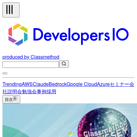
produced by Classmethod
Trending
AWS
Claude
Bedrock
Google Cloud
Azure
セミナー
会
社説明会
勉強会
事例
採用
目次