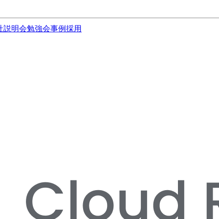
社説明会
勉強会
事例
採用