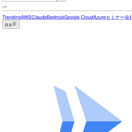
Trending
AWS
Claude
Bedrock
Google Cloud
Azure
セミナー
会
目次