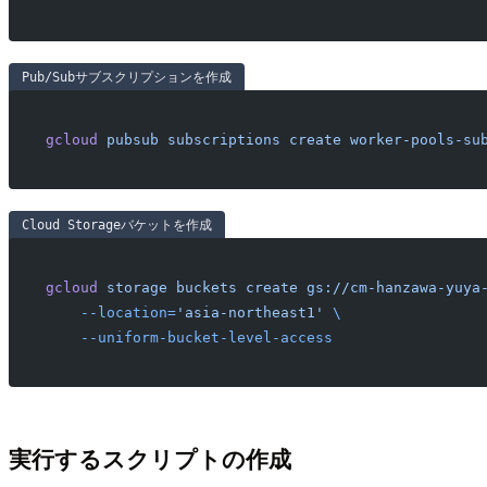
Pub/Subサブスクリプションを作成
gcloud
 pubsub
 subscriptions
 create
 worker-pools-su
Cloud Storageバケットを作成
gcloud
 storage
 buckets
 create
 gs://cm-hanzawa-yuya
    --location=
'asia-northeast1'
 \
    --uniform-bucket-level-access
実行するスクリプトの作成