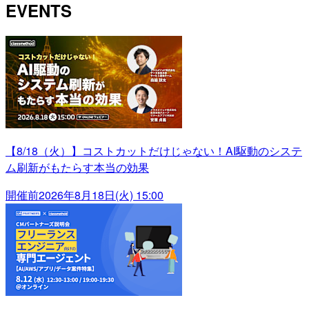
EVENTS
【8/18（火）】コストカットだけじゃない！AI駆動のシステ
ム刷新がもたらす本当の効果
開催前
2026年8月18日(火) 15:00