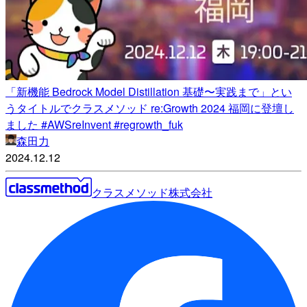
「新機能 Bedrock Model Distillation 基礎〜実践まで」とい
うタイトルでクラスメソッド re:Growth 2024 福岡に登壇し
ました #AWSreInvent #regrowth_fuk
森田力
2024.12.12
クラスメソッド株式会社