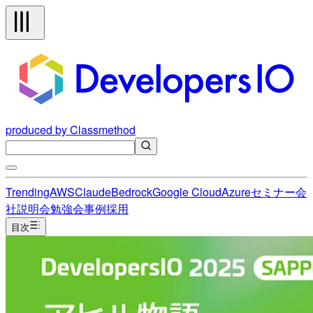
produced by Classmethod
Trending
AWS
Claude
Bedrock
Google Cloud
Azure
セミナー
会
社説明会
勉強会
事例
採用
目次