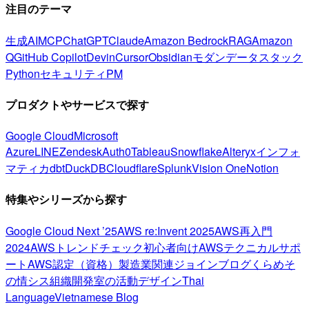
注目のテーマ
生成AI
MCP
ChatGPT
Claude
Amazon Bedrock
RAG
Amazon
Q
GitHub Copilot
Devin
Cursor
Obsidian
モダンデータスタック
Python
セキュリティ
PM
プロダクトやサービスで探す
Google Cloud
Microsoft
Azure
LINE
Zendesk
Auth0
Tableau
Snowflake
Alteryx
インフォ
マティカ
dbt
DuckDB
Cloudflare
Splunk
Vision One
Notion
特集やシリーズから探す
Google Cloud Next ’25
AWS re:Invent 2025
AWS再入門
2024
AWSトレンドチェック
初心者向け
AWSテクニカルサポ
ート
AWS認定（資格）
製造業関連
ジョインブログ
くらめそ
の情シス
組織開発室の活動
デザイン
Thai
Language
Vietnamese Blog