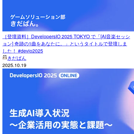
［登壇資料］DevelopersIO 2025 TOKYO で「[AI音楽セッシ
ョン] 奇跡の1曲をあなたに。」というタイトルで登壇しま
した！ #devio2025
きだぱん
2025.10.19