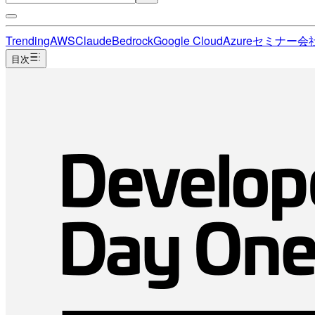
Trending
AWS
Claude
Bedrock
Google Cloud
Azure
セミナー
会
目次