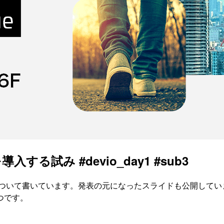
る試み #devio_day1 #sub3
y Oneの発表について書いています。発表の元になったスライドも公
つです。