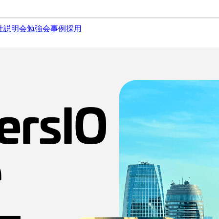
社説明会
勉強会
事例
採用