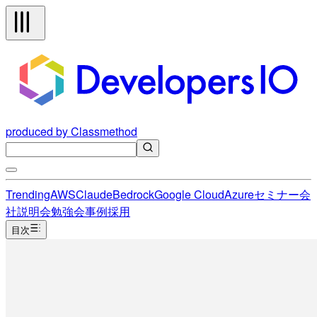
produced by Classmethod
Trending
AWS
Claude
Bedrock
Google Cloud
Azure
セミナー
会
社説明会
勉強会
事例
採用
目次