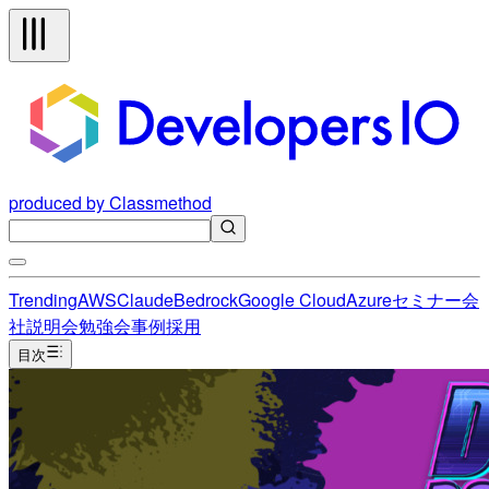
produced by Classmethod
Trending
AWS
Claude
Bedrock
Google Cloud
Azure
セミナー
会
社説明会
勉強会
事例
採用
目次