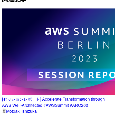
[セッションレポート] Accelerate Transformation through
AWS Well-Architected #AWSSummit #ARC202
Motoaki Ishizuka