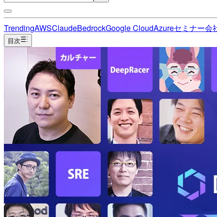
Trending
AWS
Claude
Bedrock
Google Cloud
Azure
セミナー
会
目次