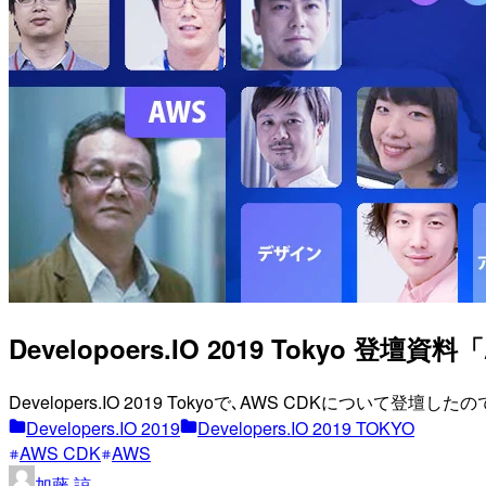
Developoers.IO 2019 Tokyo 登壇
Developers.IO 2019 Tokyoで､AWS CDKについて登
Developers.IO 2019
Developers.IO 2019 TOKYO
AWS CDK
AWS
加藤 諒