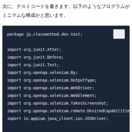
次に、テストコードを書きます。以下のようなプログラムが
ミニマムな構成かと思います。
package jp.classmethod.dev.test;

import org.junit.After;

import org.junit.Before;

import org.junit.Test;

import org.openqa.selenium.By;

import org.openqa.selenium.OutputType;

import org.openqa.selenium.WebDriver;

import org.openqa.selenium.WebElement;

import org.openqa.selenium.TakesScreenshot;

import org.openqa.selenium.remote.DesiredCapabilities
import io.appium.java_client.ios.IOSDriver;
