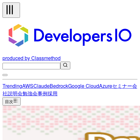
produced by Classmethod
Trending
AWS
Claude
Bedrock
Google Cloud
Azure
セミナー
会
社説明会
勉強会
事例
採用
目次