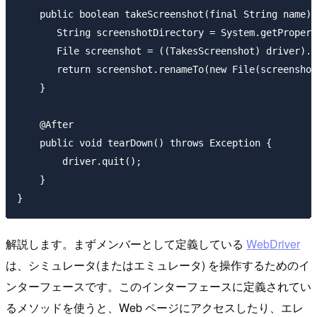
    public boolean takeScreenshot(final String name) 
       String screenshotDirectory = System.getPropert
       File screenshot = ((TakesScreenshot) driver).g
       return screenshot.renameTo(new File(screenshot
    }

    @After

    public void tearDown() throws Exception {

        driver.quit();

    }

解説します。まずメンバーとして定義している
WebDriver
は、シミュレータ(またはエミュレータ) を操作するためのイ
ンターフェースです。このインターフェースに定義されてい
るメソッドを使うと、Web ページにアクセスしたり、エレ