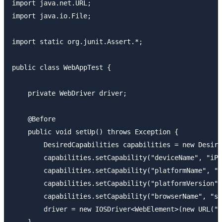
import java.net.URL;

import java.io.File;

import static org.junit.Assert.*;

public class WebAppTest {

    private WebDriver driver;

    @Before

    public void setUp() throws Exception {

        DesiredCapabilities capabilities = new Desire
        capabilities.setCapability("deviceName", "iPh
        capabilities.setCapability("platformName", "i
        capabilities.setCapability("platformVersion",
        capabilities.setCapability("browserName", "sa
        driver = new IOSDriver<WebElement>(new URL("h
    }
