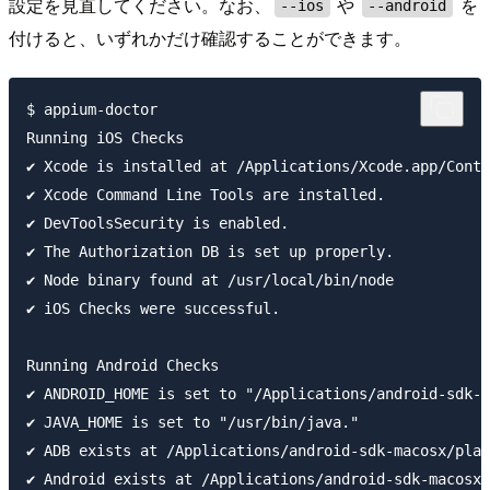
設定を見直してください。なお、
や
を
--ios
--android
付けると、いずれかだけ確認することができます。
$ appium-doctor

Running iOS Checks

✔︎ Xcode is installed at /Applications/Xcode.app/Conte
✔︎ Xcode Command Line Tools are installed.

✔︎ DevToolsSecurity is enabled.

✔︎ The Authorization DB is set up properly.

✔︎ Node binary found at /usr/local/bin/node

✔︎ iOS Checks were successful.

Running Android Checks

✔︎ ANDROID_HOME is set to "/Applications/android-sdk-m
✔︎ JAVA_HOME is set to "/usr/bin/java."

✔︎ ADB exists at /Applications/android-sdk-macosx/plat
✔︎ Android exists at /Applications/android-sdk-macosx/