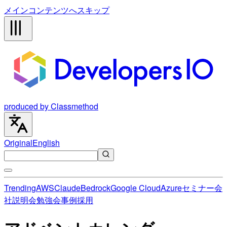
メインコンテンツへスキップ
produced by Classmethod
Original
English
Trending
AWS
Claude
Bedrock
Google Cloud
Azure
セミナー
会
社説明会
勉強会
事例
採用