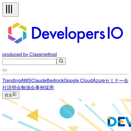
produced by Classmethod
Trending
AWS
Claude
Bedrock
Google Cloud
Azure
セミナー
会
社説明会
勉強会
事例
採用
目次