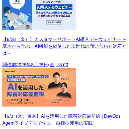
【8/28（金）】カスタマーサポートAI導入デモウェビナー〜
基本から学ぶ、AI機能を駆使した次世代の問い合わせ対応と
は～
開催前
2026年8月28日(金) 15:00
【9/3（木）東京】AIを活用した障害対応最前線 | DevOps
Agentライブデモで学ぶ、自律型運用の実践