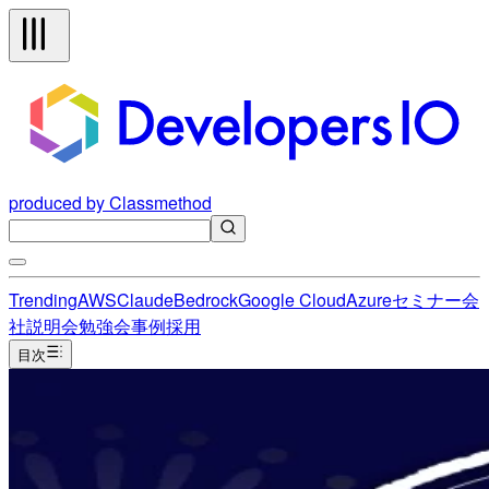
produced by Classmethod
Trending
AWS
Claude
Bedrock
Google Cloud
Azure
セミナー
会
社説明会
勉強会
事例
採用
目次