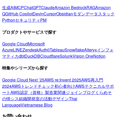
生成AI
MCP
ChatGPT
Claude
Amazon Bedrock
RAG
Amazon
Q
GitHub Copilot
Devin
Cursor
Obsidian
モダンデータスタック
Python
セキュリティ
PM
プロダクトやサービスで探す
Google Cloud
Microsoft
Azure
LINE
Zendesk
Auth0
Tableau
Snowflake
Alteryx
インフォ
マティカ
dbt
DuckDB
Cloudflare
Splunk
Vision One
Notion
特集やシリーズから探す
Google Cloud Next ’25
AWS re:Invent 2025
AWS再入門
2024
AWSトレンドチェック
初心者向け
AWSテクニカルサポ
ート
AWS認定（資格）
製造業関連
ジョインブログ
くらめそ
の情シス
組織開発室の活動
デザイン
Thai
Language
Vietnamese Blog
お問い合わせ