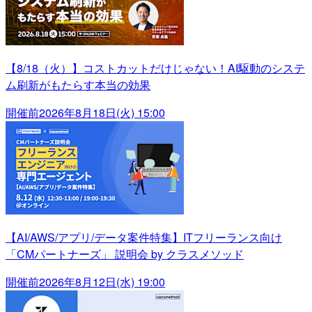
【8/18（火）】コストカットだけじゃない！AI駆動のシステ
ム刷新がもたらす本当の効果
開催前
2026年8月18日(火) 15:00
【AI/AWS/アプリ/データ案件特集】ITフリーランス向け
「CMパートナーズ」 説明会 by クラスメソッド
開催前
2026年8月12日(水) 19:00