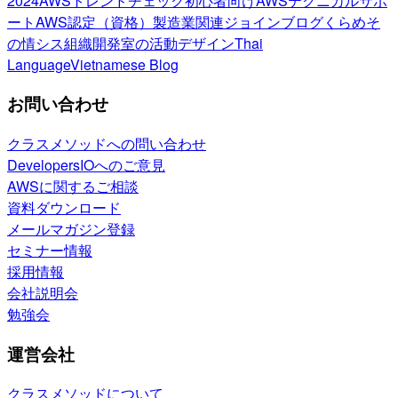
2024
AWSトレンドチェック
初心者向け
AWSテクニカルサポ
ート
AWS認定（資格）
製造業関連
ジョインブログ
くらめそ
の情シス
組織開発室の活動
デザイン
Thai
Language
Vietnamese Blog
お問い合わせ
クラスメソッドへの問い合わせ
DevelopersIOへのご意見
AWSに関するご相談
資料ダウンロード
メールマガジン登録
セミナー情報
採用情報
会社説明会
勉強会
運営会社
クラスメソッドについて