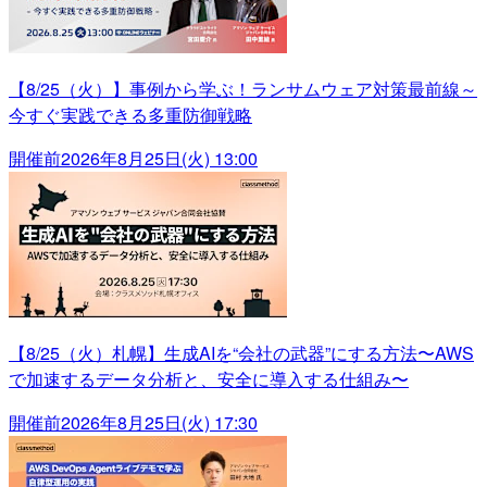
【8/25（火）】事例から学ぶ！ランサムウェア対策最前線～
今すぐ実践できる多重防御戦略
開催前
2026年8月25日(火) 13:00
【8/25（火）札幌】生成AIを“会社の武器”にする方法〜AWS
で加速するデータ分析と、安全に導入する仕組み〜
開催前
2026年8月25日(火) 17:30