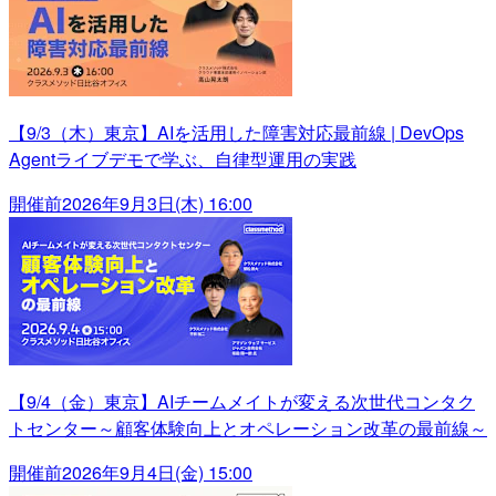
【9/3（木）東京】AIを活用した障害対応最前線 | DevOps
Agentライブデモで学ぶ、自律型運用の実践
開催前
2026年9月3日(木) 16:00
【9/4（金）東京】AIチームメイトが変える次世代コンタク
トセンター～顧客体験向上とオペレーション改革の最前線～
開催前
2026年9月4日(金) 15:00