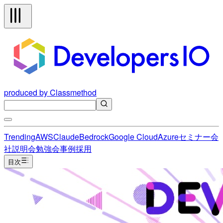
produced by Classmethod
Trending
AWS
Claude
Bedrock
Google Cloud
Azure
セミナー
会
社説明会
勉強会
事例
採用
目次