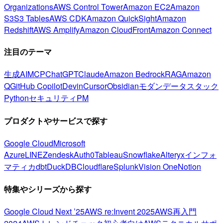
Organizations
AWS Control Tower
Amazon EC2
Amazon
S3
S3 Tables
AWS CDK
Amazon QuickSight
Amazon
Redshift
AWS Amplify
Amazon CloudFront
Amazon Connect
注目のテーマ
生成AI
MCP
ChatGPT
Claude
Amazon Bedrock
RAG
Amazon
Q
GitHub Copilot
Devin
Cursor
Obsidian
モダンデータスタック
Python
セキュリティ
PM
プロダクトやサービスで探す
Google Cloud
Microsoft
Azure
LINE
Zendesk
Auth0
Tableau
Snowflake
Alteryx
インフォ
マティカ
dbt
DuckDB
Cloudflare
Splunk
Vision One
Notion
特集やシリーズから探す
Google Cloud Next ’25
AWS re:Invent 2025
AWS再入門