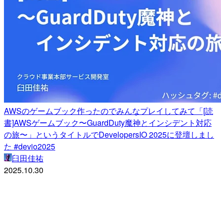
AWSのゲームブック作ったのでみんなプレイしてみて「[読
書]AWSゲームブック〜GuardDuty魔神とインシデント対応
の旅〜」というタイトルでDevelopersIO 2025に登壇しまし
た #devio2025
臼田佳祐
2025.10.30