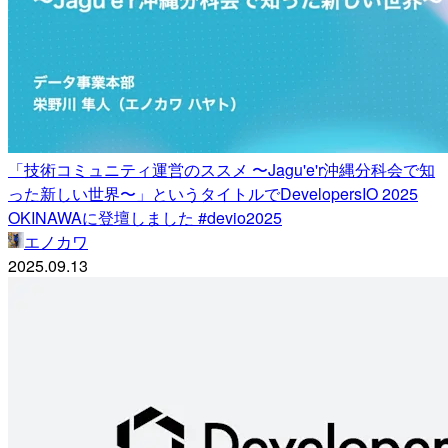
「技術コミュニティ運営のススメ 〜Jagu'e'r沖縄分科会で知
った新しい世界〜」というタイトルでDevelopersIO 2025
OKINAWAに登壇しました #devio2025
エノカワ
2025.09.13