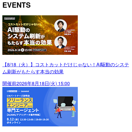
EVENTS
【8/18（火）】コストカットだけじゃない！AI駆動のシステ
ム刷新がもたらす本当の効果
開催前
2026年8月18日(火) 15:00