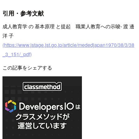
引用・参考文献
成人教育学 の 基本原理 と提起 職業人教育への示唆- 渡 邊
洋 子
(https://www.jstage.jst.go.jp/article/mededjapan1970/38/3/38
_3_151/_pdf)
この記事をシェアする