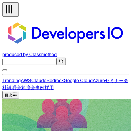
produced by Classmethod
Trending
AWS
Claude
Bedrock
Google Cloud
Azure
セミナー
会
社説明会
勉強会
事例
採用
目次