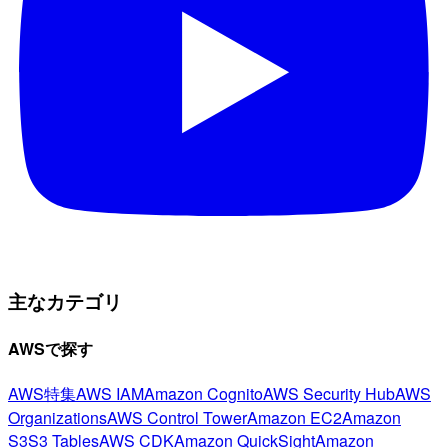
主なカテゴリ
AWSで探す
AWS特集
AWS IAM
Amazon Cognito
AWS Security Hub
AWS
Organizations
AWS Control Tower
Amazon EC2
Amazon
S3
S3 Tables
AWS CDK
Amazon QuickSight
Amazon