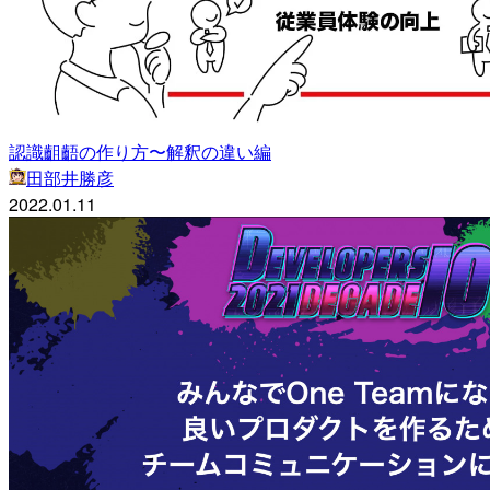
認識齟齬の作り方〜解釈の違い編
田部井勝彦
2022.01.11