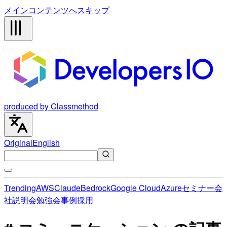
メインコンテンツへスキップ
produced by Classmethod
Original
English
Trending
AWS
Claude
Bedrock
Google Cloud
Azure
セミナー
会
社説明会
勉強会
事例
採用