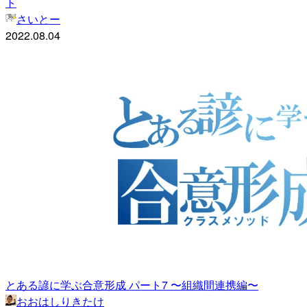
ト
さいとー
2022.08.04
とある諺に学ぶ合意形成 パート7 〜組織間連携編〜
おおはしりきたけ