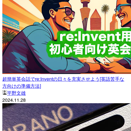
超簡単英会話でre:Inventの日々を充実させよう[英語苦手な
方向けの準備方法]
平野文雄
2024.11.28