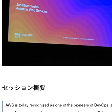
セッション概要
AWS is today recognized as one of the pioneers of DevOps, a
way. This session will explore our journey from monolith to a