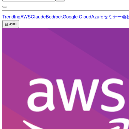
Trending
AWS
Claude
Bedrock
Google Cloud
Azure
セミナー
会
目次