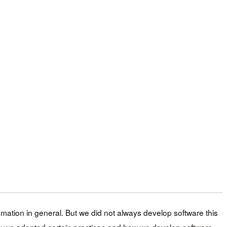
tion in general. But we did not always develop software this
 why we adopted certain practices and how we develop software