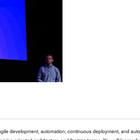
gile development, automation, continuous deployment, and automa
 service-oriented architecture and 2-pizza teams. You will learn