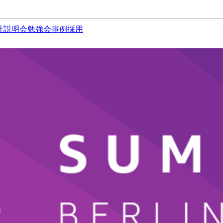
社説明会
勉強会
事例
採用