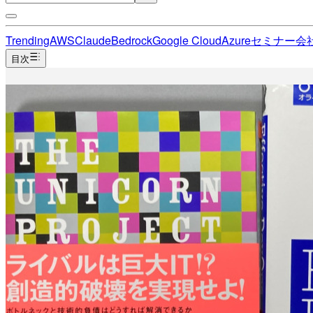
Trending
AWS
Claude
Bedrock
Google Cloud
Azure
セミナー
会
目次