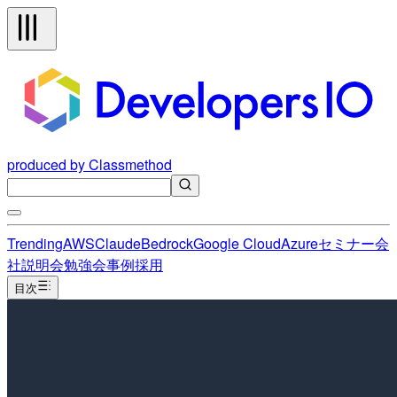
produced by Classmethod
Trending
AWS
Claude
Bedrock
Google Cloud
Azure
セミナー
会
社説明会
勉強会
事例
採用
目次