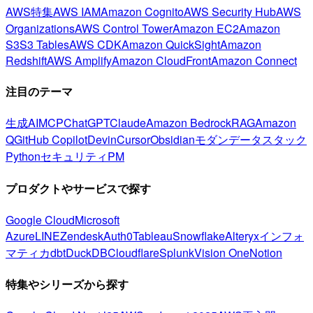
AWS特集
AWS IAM
Amazon Cognito
AWS Security Hub
AWS
Organizations
AWS Control Tower
Amazon EC2
Amazon
S3
S3 Tables
AWS CDK
Amazon QuickSight
Amazon
Redshift
AWS Amplify
Amazon CloudFront
Amazon Connect
注目のテーマ
生成AI
MCP
ChatGPT
Claude
Amazon Bedrock
RAG
Amazon
Q
GitHub Copilot
Devin
Cursor
Obsidian
モダンデータスタック
Python
セキュリティ
PM
プロダクトやサービスで探す
Google Cloud
Microsoft
Azure
LINE
Zendesk
Auth0
Tableau
Snowflake
Alteryx
インフォ
マティカ
dbt
DuckDB
Cloudflare
Splunk
Vision One
Notion
特集やシリーズから探す