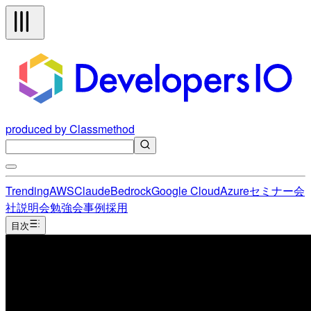
produced by Classmethod
Trending
AWS
Claude
Bedrock
Google Cloud
Azure
セミナー
会
社説明会
勉強会
事例
採用
目次