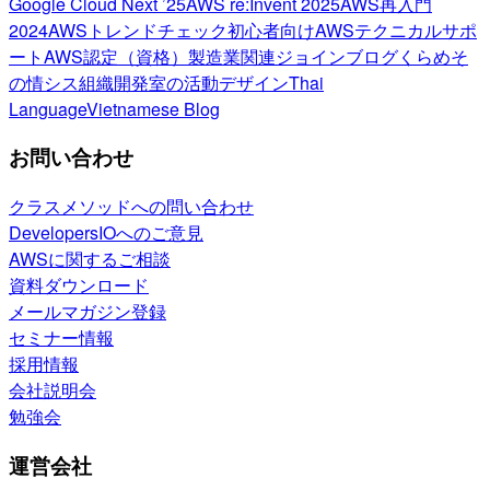
Google Cloud Next ’25
AWS re:Invent 2025
AWS再入門
2024
AWSトレンドチェック
初心者向け
AWSテクニカルサポ
ート
AWS認定（資格）
製造業関連
ジョインブログ
くらめそ
の情シス
組織開発室の活動
デザイン
Thai
Language
Vietnamese Blog
お問い合わせ
クラスメソッドへの問い合わせ
DevelopersIOへのご意見
AWSに関するご相談
資料ダウンロード
メールマガジン登録
セミナー情報
採用情報
会社説明会
勉強会
運営会社