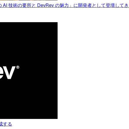
AI 技術の要所と DevRev の魅力」に開発者として登壇して
を作成する