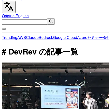
Original
English
Trending
AWS
Claude
Bedrock
Google Cloud
Azure
セミナー
会
# DevRev の記事一覧