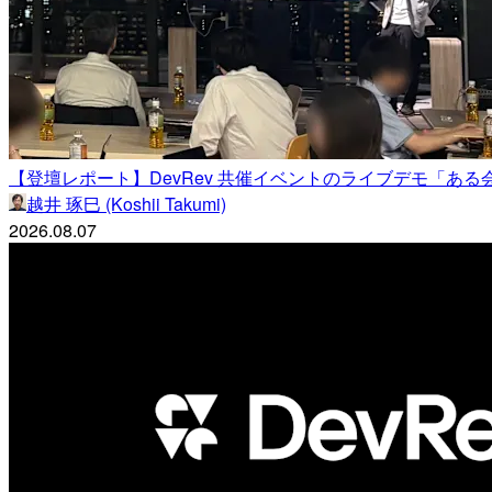
【登壇レポート】DevRev 共催イベントのライブデモ「あ
越井 琢巳 (Koshii Takumi)
2026.08.07