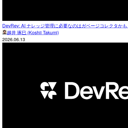
DevRev: AI ナレッジ管理に必要なのはガベージコレクタか
越井 琢巳 (Koshii Takumi)
2026.06.13