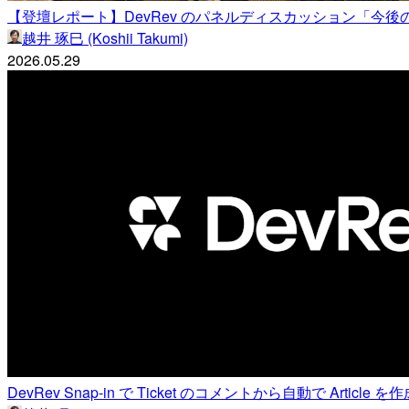
【登壇レポート】DevRev のパネルディスカッション「今後の 
越井 琢巳 (Koshii Takumi)
2026.05.29
DevRev Snap-in で Ticket のコメントから自動で Article 