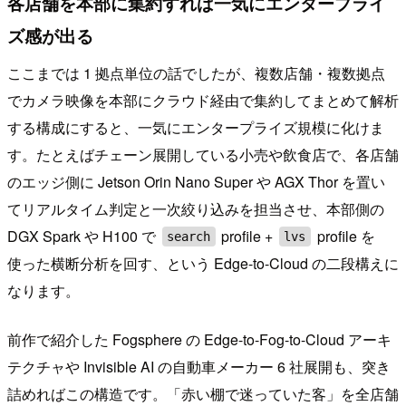
各店舗を本部に集約すれば一気にエンタープライ
ズ感が出る
ここまでは 1 拠点単位の話でしたが、複数店舗・複数拠点
でカメラ映像を本部にクラウド経由で集約してまとめて解析
する構成にすると、一気にエンタープライズ規模に化けま
す。たとえばチェーン展開している小売や飲食店で、各店舗
のエッジ側に Jetson Orin Nano Super や AGX Thor を置い
てリアルタイム判定と一次絞り込みを担当させ、本部側の
DGX Spark や H100 で
profile +
profile を
search
lvs
使った横断分析を回す、という Edge-to-Cloud の二段構えに
なります。
前作で紹介した Fogsphere の Edge-to-Fog-to-Cloud アーキ
テクチャや Invisible AI の自動車メーカー 6 社展開も、突き
詰めればこの構造です。「赤い棚で迷っていた客」を全店舗