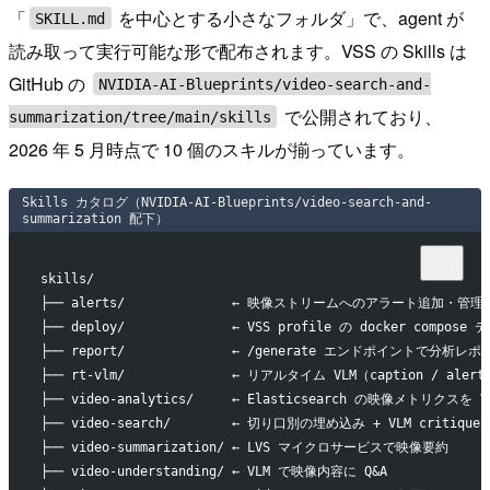
「
を中心とする小さなフォルダ」で、agent が
SKILL.md
読み取って実行可能な形で配布されます。VSS の Skills は
GitHub の
NVIDIA-AI-Blueprints/video-search-and-
で公開されており、
summarization/tree/main/skills
2026 年 5 月時点で 10 個のスキルが揃っています。
Skills カタログ（NVIDIA-AI-Blueprints/video-search-and-
summarization 配下）
skills/
├── alerts/              ← 映像ストリームへのアラート追加・管
├── deploy/              ← VSS profile の docker compo
├── report/              ← /generate エンドポイントで分析レ
├── rt-vlm/              ← リアルタイム VLM（caption / alert
├── video-analytics/     ← Elasticsearch の映像メトリクス
├── video-search/        ← 切り口別の埋め込み + VLM critiq
├── video-summarization/ ← LVS マイクロサービスで映像要約
├── video-understanding/ ← VLM で映像内容に Q&A