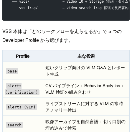
├── vios/                ← Video IO + Storage（録画
└── vss-frag/            ← video_search_frag 拡張で長尺要約・
VSS 本体は「どのワークフローを走らせるか」で 5 つの
Developer Profile から選びます。
Profile
主な役割
短いクリップ向けの VLM Q&A とレポー
base
ト生成
CV パイプライン + Behavior Analytics +
alerts
VLM 検証の組み合わせ
(verification)
ライブストリームに対する VLM の常時
alerts (VLM)
アノマリー検出
映像アーカイブを自然言語 + 切り口別の
search
埋め込みで検索