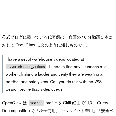
公式ブログに載っている代表例は、倉庫の 10 分動画 3 本に
対して OpenClaw に次のように頼むものです。
I have a set of warehouse videos located at
. I need to find any instances of a
~/warehouse_videos
worker climbing a ladder and verify they are wearing a
hardhat and safety vest. Can you do this with the VSS
Search profile that is deployed?
OpenClaw は
profile を Skill 経由で叩き、Query
search
Decomposition で「梯子使用」「ヘルメット着用」「安全ベ