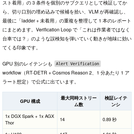
スト着用」の 3 条件を個別のサブクエリとして検証してか
ら、切り口別の埋め込みで候補を拾い、VLM が再確認し、
最後に「ladder + 未着用」の重複を整理して 1 本のレポート
にまとめます。Verification Loop で「これは作業者ではなく
台車では？」のような誤検知を弾いていく動きが地味に効い
てくる印象です。
GPU 別のレイテンシも
Alert Verification
workflow（RT-DETR + Cosmos Reason 2、1 分あたり 1 ア
ラート想定）で公式に出ています。
最大同時ストリー
検証レイテ
GPU 構成
ム数
ンシ
1x DGX Spark + 1x AGX
14
0.89 秒
Thor