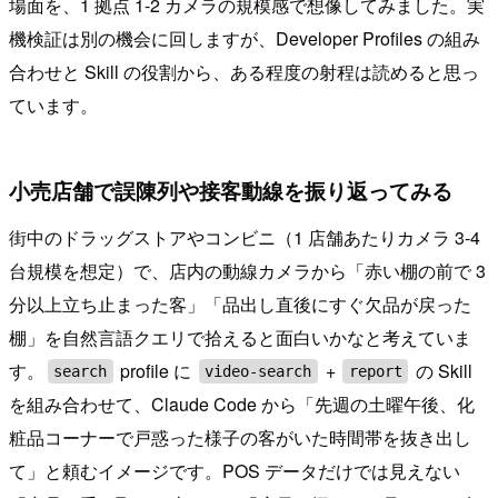
場面を、1 拠点 1-2 カメラの規模感で想像してみました。実
機検証は別の機会に回しますが、Developer Profiles の組み
合わせと Skill の役割から、ある程度の射程は読めると思っ
ています。
小売店舗で誤陳列や接客動線を振り返ってみる
街中のドラッグストアやコンビニ（1 店舗あたりカメラ 3-4
台規模を想定）で、店内の動線カメラから「赤い棚の前で 3
分以上立ち止まった客」「品出し直後にすぐ欠品が戻った
棚」を自然言語クエリで拾えると面白いかなと考えていま
す。
profile に
+
の Skill
search
video-search
report
を組み合わせて、Claude Code から「先週の土曜午後、化
粧品コーナーで戸惑った様子の客がいた時間帯を抜き出し
て」と頼むイメージです。POS データだけでは見えない