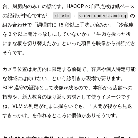
台、厨房内のみ）の話です。HACCP の自己点検は紙ベース
の記録が中心ですが、
+
の
rt-vlm
video-understanding
組み合わせで「調理前に 15 秒以上手洗い済みか」「冷蔵庫
を 3 分以上開けっ放しにしていないか」「生肉を扱った後
にまな板を切り替えたか」といった項目を映像から補強でき
そうです。
カメラ位置は厨房内に限定する前提で、客席や個人特定可能
な領域には向けない、という線引きが現場で要ります。
SOP 遵守の証跡として映像が残るので、本部から店舗への
指導や、新人教育の振り返り素材として使うイメージです
ね。VLM の判定がたまに揺らいでも、「人間が後から見返
すきっかけ」を作れるところに価値がありそうです。