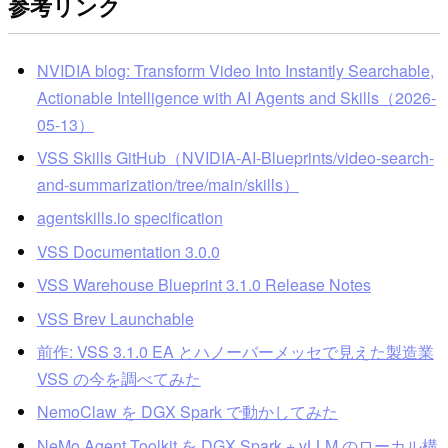
参考リンク
NVIDIA blog: Transform Video Into Instantly Searchable,
Actionable Intelligence with AI Agents and Skills（2026-
05-13）
VSS Skills GitHub（NVIDIA-AI-Blueprints/video-search-
and-summarization/tree/main/skills）
agentskills.io specification
VSS Documentation 3.0.0
VSS Warehouse Blueprint 3.1.0 Release Notes
VSS Brev Launchable
前作: VSS 3.1.0 EA とハノーバーメッセで見えた製造業
VSS の今を調べてみた
NemoClaw を DGX Spark で動かしてみた
NeMo Agent Toolkit を DGX Spark + vLLM のローカル構