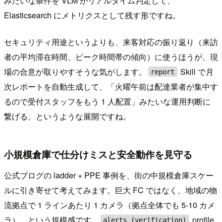
みたいな条件を VLM がリアルタイム判定して、
Elasticsearch にメトリクスとして残す形ですね。
セキュリティ用途というよりも、来客対応の振り返り（来訪
者の平均滞在時間、ピーク時間帯の傾向）に使うほうが、現
場の合意が取りやすそうな気がします。
Skill で月
report
次レポートを自動生成して、「火曜午前は配達業者が集中す
るので受付スタッフをもう 1 人配置」みたいな運用判断に
繋げる、というような展開ですね。
小規模倉庫で仕分けミスと安全動作を見守る
公式ブログの ladder + PPE 事例を、街の中規模倉庫スケー
ルに引き寄せて考えてみます。巨大 FC ではなく、地域の物
流拠点で 1 ラインあたり 1 カメラ（拠点全体でも 5-10 カメ
ラ）、という規模感です。
profile
alerts (verification)