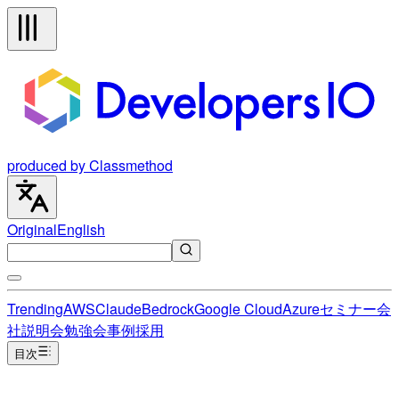
produced by Classmethod
Original
English
Trending
AWS
Claude
Bedrock
Google Cloud
Azure
セミナー
会
社説明会
勉強会
事例
採用
目次