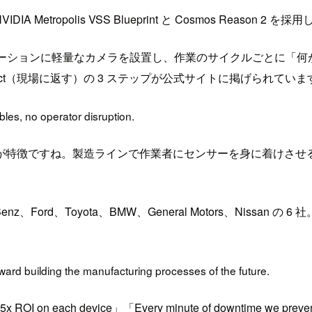
 です。NVIDIA Metropolis VSS Blueprint と Cosmos 
ンの各ステーションに軽量なカメラを設置し、作業のサイクルごとに「
）、Act（現場に返す）の 3 ステップが公式サイトに掲げられていま
les, no operator disruption.
が特徴ですね。製造ラインで作業者にセンサーを身に着けさせ
Ford、Toyota、BMW、General Motors、Nissan
oward building the manufacturing processes of the future.
I on each device」「Every minute of downtime we prevent 