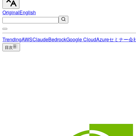
Original
English
Trending
AWS
Claude
Bedrock
Google Cloud
Azure
セミナー
会
目次