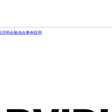
社説明会
勉強会
事例
採用