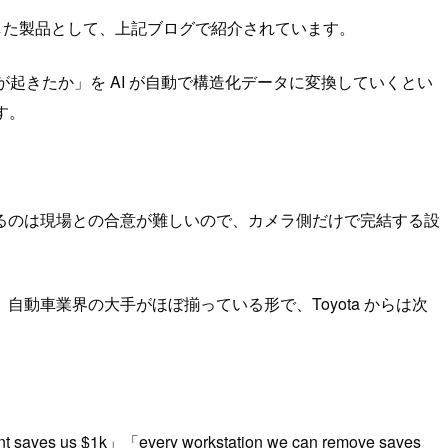
Reason 2 を採用した製品として、上記ブログで紹介されています。
何が起きたか」を AI が自動で構造化データに変換していくとい
す。
るのは現場との合意が難しいので、カメラ側だけで完結する設
 の 6 社。自動車業界の大手がほぼ揃っている形で、Toyota からは次
saves us $1k」「every workstation we can remove saves