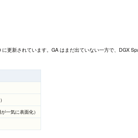
3.1.0 に更新されています。GA はまだ出ていない一方で、DGX Spark が 
し）
採用が一気に表面化）