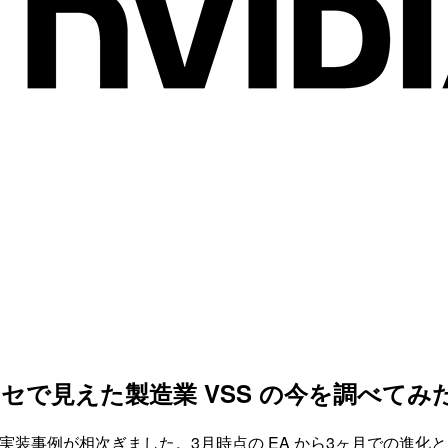
バーメッセで見えた製造業 VSS の今を調べてみ
造業での実装事例が相次ぎました。3月時点の EA から3ヶ月での進