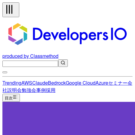
produced by Classmethod
Trending
AWS
Claude
Bedrock
Google Cloud
Azure
セミナー
会
社説明会
勉強会
事例
採用
目次