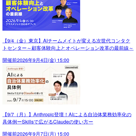
【9/4（金）東京】AIチームメイトが変える次世代コンタク
トセンター～顧客体験向上とオペレーション改革の最前線～
開催前
2026年9月4日(金) 15:00
【9/7（月）】Anthropic登壇！AIによる自治体業務効率化の
具体例ーSkillsで広がるClaudeの使い方ー
開催前
2026年9月7日(月) 15:00