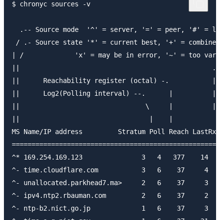
$ chronyc sources -v

  .-- Source mode  '^' = server, '=' = peer, '#' = lo
 / .- Source state '*' = current best, '+' = combined
| /             'x' = may be in error, '~' = too vari
||                                                 .-
||      Reachability register (octal) -.           | 
||      Log2(Polling interval) --.      |          | 
||                                \     |          | 
||                                 |    |           \

MS Name/IP address         Stratum Poll Reach LastRx 
=====================================================
^* 169.254.169.123               3   4   377    14   
^- time.cloudflare.com           3   6    37     4   
^- unallocated.parkhead7.ma>     2   6    37     3  +
^- ipv4.ntp2.rbauman.com         2   6    37     2   
^- ntp-b2.nict.go.jp             1   6    37     3   