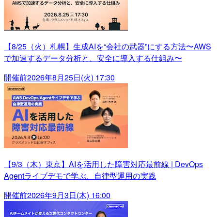
【8/25（火）札幌】生成AIを“会社の武器”にする方法〜AWS
で加速するデータ分析と、安全に導入する仕組み〜
開催前
2026年8月25日(火) 17:30
【9/3（木）東京】AIを活用した障害対応最前線 | DevOps
Agentライブデモで学ぶ、自律型運用の実践
開催前
2026年9月3日(木) 16:00