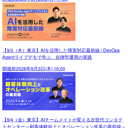
【9/3（木）東京】AIを活用した障害対応最前線 | DevOps
Agentライブデモで学ぶ、自律型運用の実践
開催前
2026年9月3日(木) 16:00
【9/4（金）東京】AIチームメイトが変える次世代コンタク
トセンター～顧客体験向上とオペレーション改革の最前線～