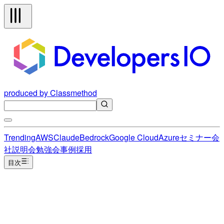
produced by Classmethod
Trending
AWS
Claude
Bedrock
Google Cloud
Azure
セミナー
会
社説明会
勉強会
事例
採用
目次