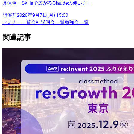
具体例ーSkillsで広がるClaudeの使い方ー
開催前
2026年9月7日(月) 15:00
セミナー一覧
会社説明会一覧
勉強会一覧
関連記事