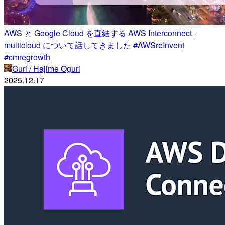
AWS と Google Cloud を直結する AWS Interconnect -
multicloud について話してきました #AWSreInvent
#cmregrowth
Guri / Hajime Oguri
2025.12.17