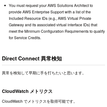
You must request your AWS Solutions Architect to
provide AWS Enterprise Support with a list of the
Included Resource IDs (e.g., AWS Virtual Private
Gateway and its associated virtual interface IDs) that
meet the Minimum Configuration Requirements to qualify
for Service Credits.
Direct Connect 異常検知
異常を検知して早期に手を打ちたいと思います。
CloudWatch メトリクス
CloudWatch でメトリクスを取得可能です。