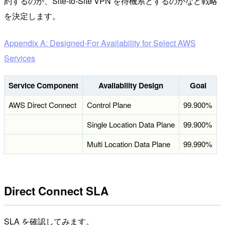
約するのか、Site-to-Site VPN を待機系とするのかなど戦略
を決定します。
Appendix A: Designed-For Availability for Select AWS
Services
Service Component
Availability Design
Goal
AWS Direct Connect
Control Plane
99.900%
Single Location Data Plane
99.900%
Multi Location Data Plane
99.990%
Direct Connect SLA
SLA を確認してみます。