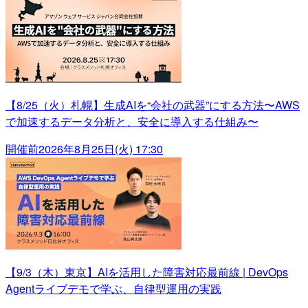
【8/25（火）札幌】生成AIを“会社の武器”にする方法〜AWS
で加速するデータ分析と、安全に導入する仕組み〜
開催前
2026年8月25日(火) 17:30
【9/3（木）東京】AIを活用した障害対応最前線 | DevOps
Agentライブデモで学ぶ、自律型運用の実践