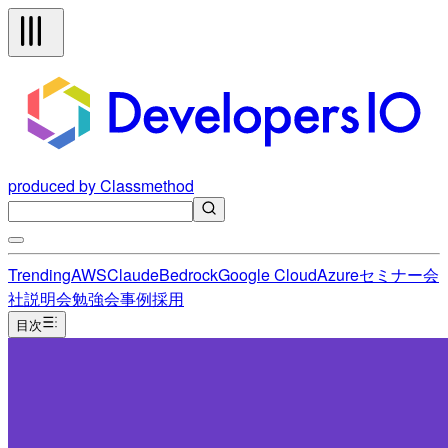
produced by Classmethod
Trending
AWS
Claude
Bedrock
Google Cloud
Azure
セミナー
会
社説明会
勉強会
事例
採用
目次