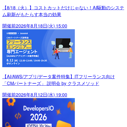
【8/18（火）】コストカットだけじゃない！AI駆動のシステ
ム刷新がもたらす本当の効果
開催前
2026年8月18日(火) 15:00
【AI/AWS/アプリ/データ案件特集】ITフリーランス向け
「CMパートナーズ」 説明会 by クラスメソッド
開催前
2026年8月12日(水) 19:00