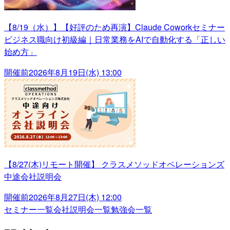
【8/19（水）】【好評のため再演】Claude Coworkセミナー
ビジネス職向け初級編｜日常業務をAIで自動化する「正しい
始め方」
開催前
2026年8月19日(水) 13:00
【8/27(木)リモート開催】 クラスメソッドオペレーションズ
中途会社説明会
開催前
2026年8月27日(木) 12:00
セミナー一覧
会社説明会一覧
勉強会一覧