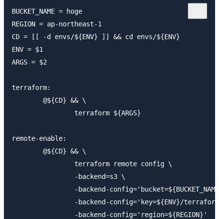
BUCKET_NAME = hoge

REGION = ap-northeast-1

CD = [[ -d envs/${ENV} ]] && cd envs/${ENV}

ENV = $1

ARGS = $2

terraform:

	@${CD} && \

		terraform ${ARGS}

remote-enable:

	@${CD} && \

		terraform remote config \

		-backend=s3 \

		-backend-config='bucket=${BUCKET_NAME}' \

		-backend-config='key=${ENV}/terraform.tfstate' \

		-backend-config='region=${REGION}'
