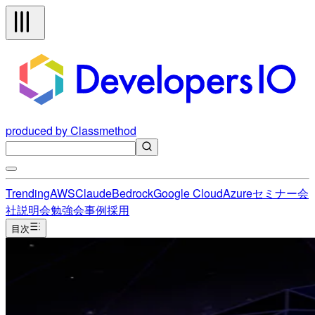
produced by Classmethod
Trending
AWS
Claude
Bedrock
Google Cloud
Azure
セミナー
会
社説明会
勉強会
事例
採用
目次