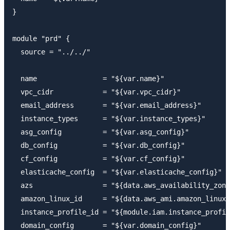
}

module "prd" {

  source = "../../"

  name                = "${var.name}"

  vpc_cidr            = "${var.vpc_cidr}"

  email_address       = "${var.email_address}"

  instance_types      = "${var.instance_types}"

  asg_config          = "${var.asg_config}"

  db_config           = "${var.db_config}"

  cf_config           = "${var.cf_config}"

  elasticache_config  = "${var.elasticache_config}"

  azs                 = "${data.aws_availability_zone
  amazon_linux_id     = "${data.aws_ami.amazon_linux.
  instance_profile_id = "${module.iam.instance_profil
  domain_config       = "${var.domain_config}"
