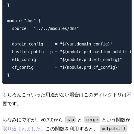
}

module "dns" {

  source = "../../modules/dns"

  domain_config     = "${var.domain_config}"

  bastion_public_ip = "${module.prd.bastion_public_ip
  elb_config        = "${module.prd.elb_config}"

  cf_config         = "${module.prd.cf_config}"

もちろんこういった用途がない場合はこのディレクトリは不
要です。
ちなみにですが、v0.7.0から
と
という関数が
map
merge
取り込まれました
。この関数を利用すると、
outputs.tf