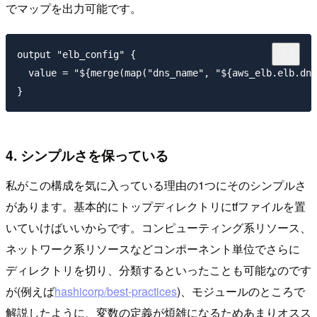
でマップを出力可能です。
output "elb_config" {

  value = "${merge(map("dns_name", "${aws_elb.elb.dns
4. シンプルさを保っている
私がこの構成を気に入っている理由の1つにそのシンプルさ
があります。基本的にトップディレクトリにtfファイルを置
いていけばいいからです。コンピューティング系リソース、
ネットワーク系リソースなどコンポーネント単位でさらに
ディレクトリを切り、分類するといったことも可能なのです
が(例えば
hashicorp/best-practices
)、モジュールのところで
解説したように、変数の定義が煩雑になるためあまりオスス