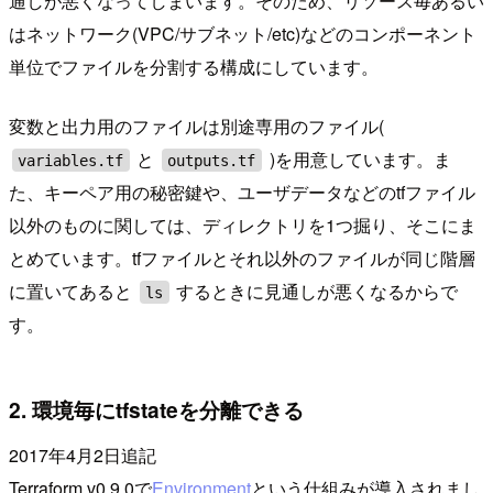
通しが悪くなってしまいます。そのため、リソース毎あるい
はネットワーク(VPC/サブネット/etc)などのコンポーネント
単位でファイルを分割する構成にしています。
変数と出力用のファイルは別途専用のファイル(
と
)を用意しています。ま
variables.tf
outputs.tf
た、キーペア用の秘密鍵や、ユーザデータなどのtfファイル
以外のものに関しては、ディレクトリを1つ掘り、そこにま
とめています。tfファイルとそれ以外のファイルが同じ階層
に置いてあると
するときに見通しが悪くなるからで
ls
す。
2. 環境毎にtfstateを分離できる
2017年4月2日追記
Terraform v0.9.0で
Environment
という仕組みが導入されまし