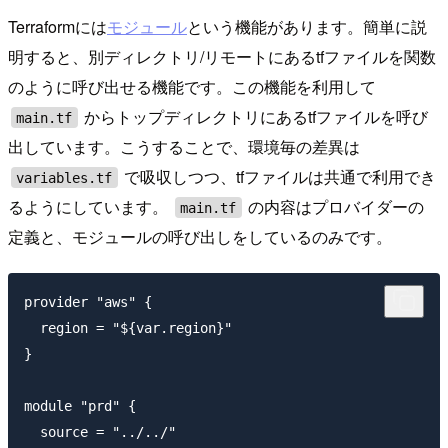
Terraformには
モジュール
という機能があります。簡単に説
明すると、別ディレクトリ/リモートにあるtfファイルを関数
のように呼び出せる機能です。この機能を利用して
からトップディレクトリにあるtfファイルを呼び
main.tf
出しています。こうすることで、環境毎の差異は
で吸収しつつ、tfファイルは共通で利用でき
variables.tf
るようにしています。
の内容はプロバイダーの
main.tf
定義と、モジュールの呼び出しをしているのみです。
provider "aws" {

  region = "${var.region}"

}

module "prd" {

  source = "../../"
