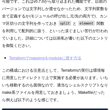
可能です。これはv0.7.0から取り込まれた機能です。以前の
バージョンでは文字列しか渡せなかったため、文字列変数を
全て定義するか(モジュールの呼び出し元/先の両方で)、カン
マ区切りの文字列を作っておき
と
関数
split
element
を利用して配列的に扱う、といった涙ぐましい苦行が行われ
ていました。詳細については以前私が書いた以下のエントリ
を御覧ください。
Terraformでmappingをmoduleに渡す方法
この構成における注意点として、Terraformの実行は環境毎
に用意したディレクトリ上で実施する必要があります。いち
いち移動するのも面倒なので、適当なシェルスクリプトなり
make系ファイルを用意しておきましょう。Makefileだった
ら例えば以下のような感じです。