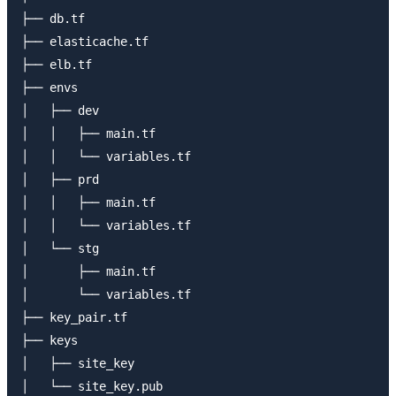
├── db.tf

├── elasticache.tf

├── elb.tf

├── envs

│   ├── dev

│   │   ├── main.tf

│   │   └── variables.tf

│   ├── prd

│   │   ├── main.tf

│   │   └── variables.tf

│   └── stg

│       ├── main.tf

│       └── variables.tf

├── key_pair.tf

├── keys

│   ├── site_key

│   └── site_key.pub
