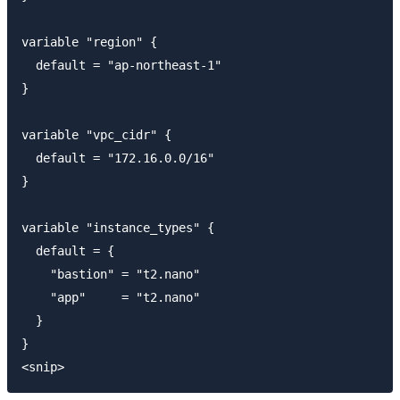
variable "region" {

  default = "ap-northeast-1"

}

variable "vpc_cidr" {

  default = "172.16.0.0/16"

}

variable "instance_types" {

  default = {

    "bastion" = "t2.nano"

    "app"     = "t2.nano"

  }

}
