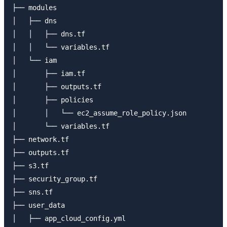
├── modules

│   ├── dns

│   │   ├── dns.tf

│   │   └── variables.tf

│   └── iam

│       ├── iam.tf

│       ├── outputs.tf

│       ├── policies

│       │   └── ec2_assume_role_policy.json

│       └── variables.tf

├── network.tf

├── outputs.tf

├── s3.tf

├── security_group.tf

├── sns.tf

├── user_data

│   ├── app_cloud_config.yml
