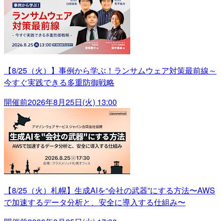
【8/25（火）】事例から学ぶ！ランサムウェア対策最前線～
今すぐ実践できる多重防御戦略
開催前
2026年8月25日(火) 13:00
【8/25（火）札幌】生成AIを“会社の武器”にする方法〜AWS
で加速するデータ分析と、安全に導入する仕組み〜