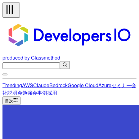
produced by Classmethod
Trending
AWS
Claude
Bedrock
Google Cloud
Azure
セミナー
会
社説明会
勉強会
事例
採用
目次