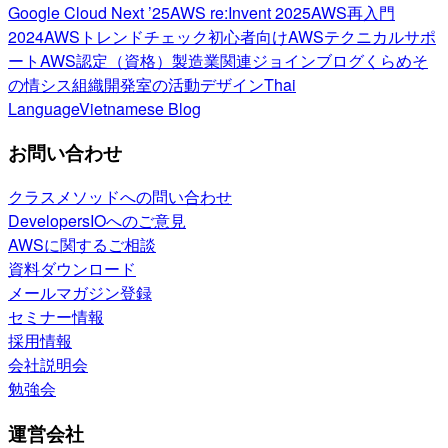
Google Cloud Next ’25
AWS re:Invent 2025
AWS再入門
2024
AWSトレンドチェック
初心者向け
AWSテクニカルサポ
ート
AWS認定（資格）
製造業関連
ジョインブログ
くらめそ
の情シス
組織開発室の活動
デザイン
Thai
Language
Vietnamese Blog
お問い合わせ
クラスメソッドへの問い合わせ
DevelopersIOへのご意見
AWSに関するご相談
資料ダウンロード
メールマガジン登録
セミナー情報
採用情報
会社説明会
勉強会
運営会社