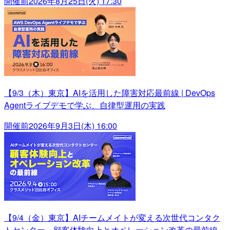
開催前
2026年8月25日(火) 17:30
【9/3（木）東京】AIを活用した障害対応最前線 | DevOps
Agentライブデモで学ぶ、自律型運用の実践
開催前
2026年9月3日(木) 16:00
【9/4（金）東京】AIチームメイトが変える次世代コンタク
トセンター～顧客体験向上とオペレーション改革の最前線～