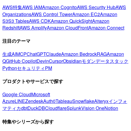
AWS特集
AWS IAM
Amazon Cognito
AWS Security Hub
AWS
Organizations
AWS Control Tower
Amazon EC2
Amazon
S3
S3 Tables
AWS CDK
Amazon QuickSight
Amazon
Redshift
AWS Amplify
Amazon CloudFront
Amazon Connect
注目のテーマ
生成AI
MCP
ChatGPT
Claude
Amazon Bedrock
RAG
Amazon
Q
GitHub Copilot
Devin
Cursor
Obsidian
モダンデータスタック
Python
セキュリティ
PM
プロダクトやサービスで探す
Google Cloud
Microsoft
Azure
LINE
Zendesk
Auth0
Tableau
Snowflake
Alteryx
インフォ
マティカ
dbt
DuckDB
Cloudflare
Splunk
Vision One
Notion
特集やシリーズから探す