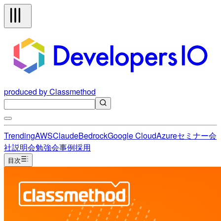
produced by Classmethod
Trending
AWS
Claude
Bedrock
Google Cloud
Azure
セミナー
会
社説明会
勉強会
事例
採用
目次