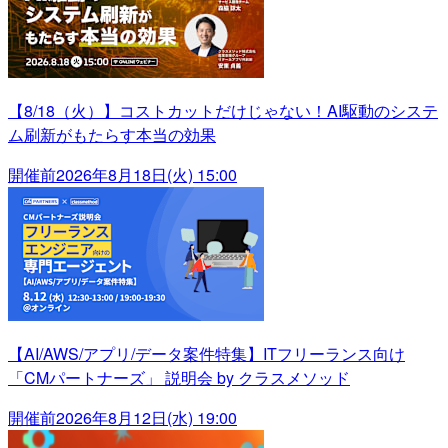
【8/18（火）】コストカットだけじゃない！AI駆動のシステ
ム刷新がもたらす本当の効果
開催前
2026年8月18日(火) 15:00
【AI/AWS/アプリ/データ案件特集】ITフリーランス向け
「CMパートナーズ」 説明会 by クラスメソッド
開催前
2026年8月12日(水) 19:00