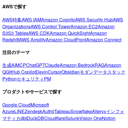
AWSで探す
AWS特集
AWS IAM
Amazon Cognito
AWS Security Hub
AWS
Organizations
AWS Control Tower
Amazon EC2
Amazon
S3
S3 Tables
AWS CDK
Amazon QuickSight
Amazon
Redshift
AWS Amplify
Amazon CloudFront
Amazon Connect
注目のテーマ
生成AI
MCP
ChatGPT
Claude
Amazon Bedrock
RAG
Amazon
Q
GitHub Copilot
Devin
Cursor
Obsidian
モダンデータスタック
Python
セキュリティ
PM
プロダクトやサービスで探す
Google Cloud
Microsoft
Azure
LINE
Zendesk
Auth0
Tableau
Snowflake
Alteryx
インフォ
マティカ
dbt
DuckDB
Cloudflare
Splunk
Vision One
Notion