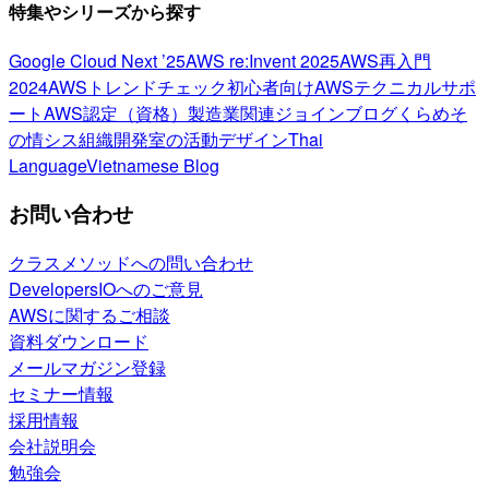
特集やシリーズから探す
Google Cloud Next ’25
AWS re:Invent 2025
AWS再入門
2024
AWSトレンドチェック
初心者向け
AWSテクニカルサポ
ート
AWS認定（資格）
製造業関連
ジョインブログ
くらめそ
の情シス
組織開発室の活動
デザイン
Thai
Language
Vietnamese Blog
お問い合わせ
クラスメソッドへの問い合わせ
DevelopersIOへのご意見
AWSに関するご相談
資料ダウンロード
メールマガジン登録
セミナー情報
採用情報
会社説明会
勉強会