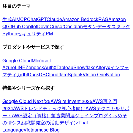
注目のテーマ
生成AI
MCP
ChatGPT
Claude
Amazon Bedrock
RAG
Amazon
Q
GitHub Copilot
Devin
Cursor
Obsidian
モダンデータスタック
Python
セキュリティ
PM
プロダクトやサービスで探す
Google Cloud
Microsoft
Azure
LINE
Zendesk
Auth0
Tableau
Snowflake
Alteryx
インフォ
マティカ
dbt
DuckDB
Cloudflare
Splunk
Vision One
Notion
特集やシリーズから探す
Google Cloud Next ’25
AWS re:Invent 2025
AWS再入門
2024
AWSトレンドチェック
初心者向け
AWSテクニカルサポ
ート
AWS認定（資格）
製造業関連
ジョインブログ
くらめそ
の情シス
組織開発室の活動
デザイン
Thai
Language
Vietnamese Blog