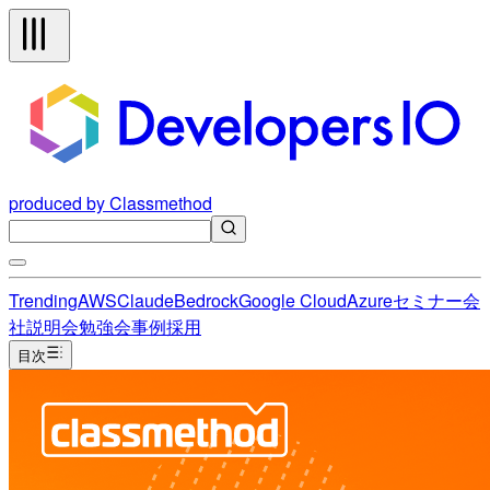
produced by Classmethod
Trending
AWS
Claude
Bedrock
Google Cloud
Azure
セミナー
会
社説明会
勉強会
事例
採用
目次