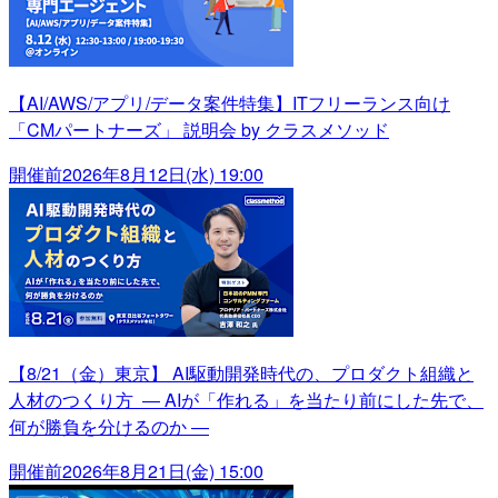
【AI/AWS/アプリ/データ案件特集】ITフリーランス向け
「CMパートナーズ」 説明会 by クラスメソッド
開催前
2026年8月12日(水) 19:00
【8/21（金）東京】 AI駆動開発時代の、プロダクト組織と
人材のつくり方 ― AIが「作れる」を当たり前にした先で、
何が勝負を分けるのか ―
開催前
2026年8月21日(金) 15:00