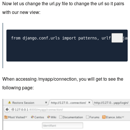
Now let us change the url.py file to change the url so it pairs
with our new view:
from
 django
.
conf
.
urls 
import
 patterns
,
from
 djan
When accessing /myapp/connection, you will get to see the
following page: