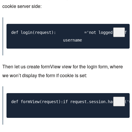
cookie server side:
def
 login
(
request
):
=
'not logged in'
if
 r
   username 
Then let us create formView view for the login form, where
we won’t display the form if cookie is set:
def
 formView
(
request
):
if
 request
.
session
.
has_key
(
'u