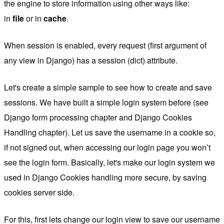
the engine to store information using other ways like:
in
file
or in
cache
.
When session is enabled, every request (first argument of
any view in Django) has a session (dict) attribute.
Let's create a simple sample to see how to create and save
sessions. We have built a simple login system before (see
Django form processing chapter and Django Cookies
Handling chapter). Let us save the username in a cookie so,
if not signed out, when accessing our login page you won’t
see the login form. Basically, let's make our login system we
used in Django Cookies handling more secure, by saving
cookies server side.
For this, first lets change our login view to save our username