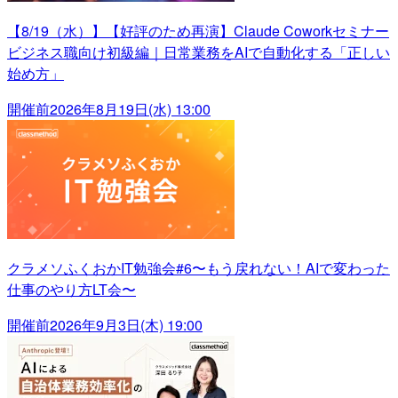
【8/19（水）】【好評のため再演】Claude Coworkセミナー
ビジネス職向け初級編｜日常業務をAIで自動化する「正しい
始め方」
開催前
2026年8月19日(水) 13:00
クラメソふくおかIT勉強会#6〜もう戻れない！AIで変わった
仕事のやり方LT会〜
開催前
2026年9月3日(木) 19:00