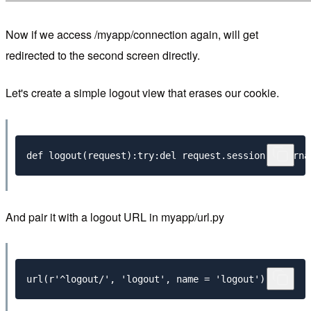
Now if we access /myapp/connection again, will get
redirected to the second screen directly.
Let's create a simple logout view that erases our cookie.
def
 logout
(
request
):
try
:
del
 request
.
session
[
'userna
And pair it with a logout URL in myapp/url.py