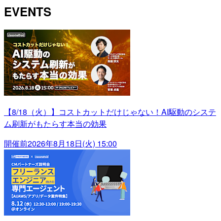
EVENTS
【8/18（火）】コストカットだけじゃない！AI駆動のシステ
ム刷新がもたらす本当の効果
開催前
2026年8月18日(火) 15:00