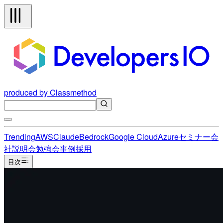
produced by Classmethod
Trending
AWS
Claude
Bedrock
Google Cloud
Azure
セミナー
会
社説明会
勉強会
事例
採用
目次