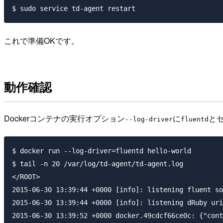
これで準備OKです。
動作確認
Dockerコンテナの実行オプション
に
とセ
--log-driver
fluentd
$ docker run --log-driver=fluentd hello-world

$ tail -n 20 /var/log/td-agent/td-agent.log

</ROOT>

2015-06-30 13:39:44 +0000 [info]: listening fluent so
2015-06-30 13:39:44 +0000 [info]: listening dRuby uri
2015-06-30 13:39:52 +0000 docker.49cdcf66ce0c: {"cont