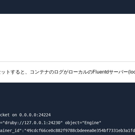
ットすると、コンテナのログがローカルのFluentdサーバー(local
cket on 0.0.0.0:24224

="druby://127.0.0.1:24230" object="Engine"

ainer_id":"49cdcf66ce0c882f9788cbdeeea0e354bf7331eb3a1fd