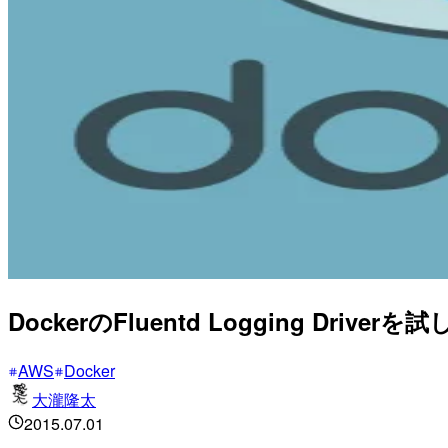
DockerのFluentd Logging Driver
AWS
Docker
大瀧隆太
2015.07.01