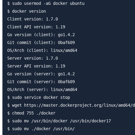
$ sudo usermod -aG docker ubuntu

$ docker version

Client version: 1.7.0

Client API version: 1.19

Go version (client): go1.4.2

Git commit (client): 0baf609

OS/Arch (client): linux/amd64

Server version: 1.7.0

Server API version: 1.19

Go version (server): go1.4.2

Git commit (server): 0baf609

OS/Arch (server): linux/amd64

$ sudo service docker stop

$ wget https://master.dockerproject.org/linux/amd64/d
$ chmod 755 ./docker

$ sudo mv /usr/bin/docker /usr/bin/docker17

$ sudo mv ./docker /usr/bin/
