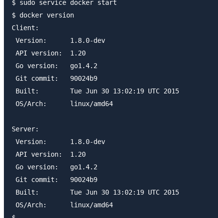
$ sudo service docker start

$ docker version

Client:

 Version:      1.8.0-dev

 API version:  1.20

 Go version:   go1.4.2

 Git commit:   90024b9

 Built:        Tue Jun 30 13:02:19 UTC 2015

 OS/Arch:      linux/amd64

Server:

 Version:      1.8.0-dev

 API version:  1.20

 Go version:   go1.4.2

 Git commit:   90024b9

 Built:        Tue Jun 30 13:02:19 UTC 2015

 OS/Arch:      linux/amd64
