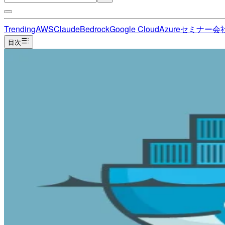
Trending
AWS
Claude
Bedrock
Google Cloud
Azure
セミナー
会
目次