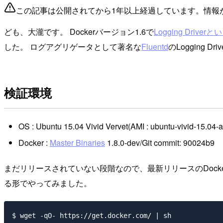
この記事は公開されてから1年以上経過しています。情報
ども、大瀧です。 Dockerバージョン1.6で
Logging Dri
した。 ログアグリゲータとして著名な
Fluentd
のLogging Dri
検証環境
OS : Ubuntu 15.04 Vivid Vervet(AMI : ubuntu-vivid-1
Docker :
Master Binaries
1.8.0-dev/Git commit: 90024b9
まだリリースされていない段階なので、最新リリースのDocke
る形でやってみました。
$ wget -qO- https://get.docker.com/ | sh
