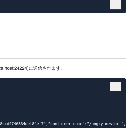
host:24224)に送信されます。
8ccd4746834def84ef7","container_name":"/angry_mestorf","