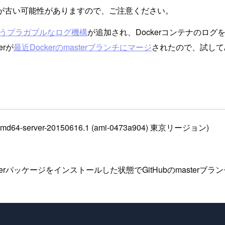
が古い可能性がありますので、ご注意ください。
verというプラガブルなログ機構
が追加され、Dockerコンテナのログ
verが
最近Dockerのmasterブランチにマージ
されたので、試して
5.04-amd64-server-20150616.1 (ami-0473a904) 東京リージョン)
rパッケージをインストールした状態でGitHubのmasterブ