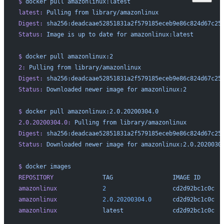
$
 docker
 pull
 amazonlinux:latest
latest:
 Pulling
 from
 library/amazonlinux
Digest:
 sha256:deadcaae52851831a2f579185eceb9e86c824d67c25
Status:
 Image
 is
 up
 to
 date
 for
 amazonlinux:latest
$
 docker
 pull
 amazonlinux:2
2:
 Pulling
 from
 library/amazonlinux
Digest:
 sha256:deadcaae52851831a2f579185eceb9e86c824d67c25
Status:
 Downloaded
 newer
 image
 for
 amazonlinux:2
$
 docker
 pull
 amazonlinux:2.0.20200304.0
2.0.20200304.0:
 Pulling
 from
 library/amazonlinux
Digest:
 sha256:deadcaae52851831a2f579185eceb9e86c824d67c25
Status:
 Downloaded
 newer
 image
 for
 amazonlinux:2.0.2020030
$
 docker
 images
REPOSITORY
              TAG
                 IMAGE
 ID
      
amazonlinux
             2
                   cd2d92bc1c0c
  
amazonlinux
             2.0.20200304.0
      cd2d92bc1c0c
  
amazonlinux
             latest
              cd2d92bc1c0c
  