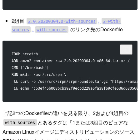
2組目
,
2.0.20200304.0-with-sources
2-with-
,
のリンク先のDockerfile
sources
with-sources
FROM scratch
ADD amzn2-container-raw-2.0.20200304.0-x86_64.tar.xz /
CMD ["/bin/bash"]
RUN mkdir /usr/src/srpm \
 && curl -o /usr/src/srpm/srpm-bundle.tar.gz "https://amaz
 && echo "c53ef45b008bcb392f9ecbd229a6fa38f69cfe536d630560
上記2つのDockerfileの違いを見る限り、2および4組目の
とあるタグは「1または3組目のピュアな
with-sources
Amazon Linuxイメージにディストリビューションのソース