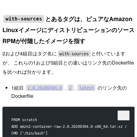
とあるタグは、ピュアなAmazon
with-sources
Linuxイメージにディストリビューションのソース
RPMが付随したイメージを指す
2および4組目はタグ名に
と付いています
with-sources
が、 これらの1および3組目との違いはリンク先のDockerfile
を比べれば分かります。
1組目
,
,
のリンク先の
2.0.20200304.0
2
latest
Dockerfile
FROM scratch
ADD amzn2-container-raw-2.0.20200304.0-x86_64.tar.xz /
CMD ["/bin/bash"]