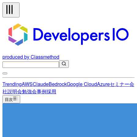
produced by Classmethod
Trending
AWS
Claude
Bedrock
Google Cloud
Azure
セミナー
会
社説明会
勉強会
事例
採用
目次