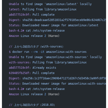
Unable
 to
 find
 image
 'amazonlinux:latest'
 locally
latest:
 Pulling
 from
 library/amazonlinux
a8d577519c9f:
 Pull
 complete
Digest:
 sha256:deadcaae52851831a2f579185eceb9e86c824d67c25
Status:
 Downloaded
 newer
 image
 for
 amazonlinux:latest
bash-4.2#
 cat
 /etc/system-release
Amazon
 Linux
 release
 2
 (Karoo)
//
 上から2組目のタグ（with-sources）
$
 docker
 run
 --rm
 -it
 amazonlinux:with-sources
Unable
 to
 find
 image
 'amazonlinux:with-sources'
 locally
with-sources:
 Pulling
 from
 library/amazonlinux
a8d577519c9f:
 Already
 exists
639485fb25df:
 Pull
 complete
Digest:
 sha256:1c2ff16aec2969b471271d267c5d3458c3a99fc8f58
Status:
 Downloaded
 newer
 image
 for
 amazonlinux:with-source
bash-4.2#
 cat
 /etc/system-release
Amazon
 Linux
 release
 2
 (Karoo)
//
 上から3組目のタグ（2018.03）