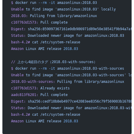
$
 docker
 run
 --rm
 -it
 amazonlinux:2018.03
Unable
 to
 find
 image
 'amazonlinux:2018.03'
 locally
2018.03:
 Pulling
 from
 library/amazonlinux
c107763d1573:
 Pull
 complete
Digest:
 sha256:859097367161e0db986971d89e50e38541f9b94a7af
Status:
 Downloaded
 newer
 image
 for
 amazonlinux:2018.03
bash-4.2#
 cat
 /etc/system-release
Amazon
 Linux
 AMI
 release
 2018.03
//
 上から4組目のタグ（2018.03-with-sources）
$
 docker
 run
 --rm
 -it
 amazonlinux:2018.03-with-sources
Unable
 to
 find
 image
 'amazonlinux:2018.03-with-sources'
 lo
2018.03-with-sources:
 Pulling
 from
 library/amazonlinux
c107763d1573:
 Already
 exists
aadc813f6201:
 Pull
 complete
Digest:
 sha256:cedf10b8eb4977ce42083ee8356c79f569003b16788
Status:
 Downloaded
 newer
 image
 for
 amazonlinux:2018.03-wit
bash-4.2#
 cat
 /etc/system-release
Amazon
 Linux
 AMI
 release
 2018.03