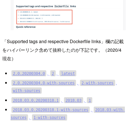
「Supported tags and respective Dockerfile links」欄の記載
をハイパーリンク含めて抜粋したのが下記です。（2020/4
現在）
,
,
2.0.20200304.0
2
latest
,
,
2.0.20200304.0-with-sources
2-with-sources
with-sources
,
,
2018.03.0.20200318.1
2018.03
1
,
2018.03.0.20200318.1-with-sources
2018.03-with-
,
sources
1-with-sources