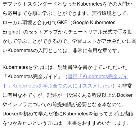
デファクトスタンダードとなったKubernetesをその入門か
ら応用までを順に学ぶことができます。実行環境として、
ローカル環境と合わせてGKE（Google Kubernetes
Engine）のセットアップからチュートリアル形式で手を動
かして学ぶことができるので、学習コストがアホみたいに高
いKubernetesの入門としては、非常に有用な章です。
Kubernetesを学ぶには、別途書評を書かせていただいた
「Kubernetes完全ガイド」（
書評「Kubernetes完全ガイ
ド」Kubernetesを学ぶ全ての人にオススメしたい
）も非常
に有用な本ですが、記述が一段深くある程度以上のDocker
やインフラについての前提知識が必要となる本なので、
Dockerを初めて学んだ後にKubernetesを触ってまずは感触
をつかみたいという方には、本書をおすすめいたします。