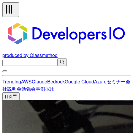
produced by Classmethod
Trending
AWS
Claude
Bedrock
Google Cloud
Azure
セミナー
会
社説明会
勉強会
事例
採用
目次