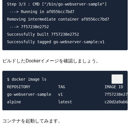
Step 3/3 : CMD ["/bin/go-webserver-sample"]

 ---> Running in af0556cc7bd7

Removing intermediate container af0556cc7bd7

 ---> 7f57238e2752

Successfully built 7f57238e2752

ビルドしたDockerイメージを確認しましょう。
$ docker image ls

REPOSITORY            TAG                 IMAGE ID   
go-webserver-sample   v1                  7f57238e275
コンテナを起動してみます。