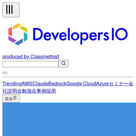
produced by Classmethod
Trending
AWS
Claude
Bedrock
Google Cloud
Azure
セミナー
会
社説明会
勉強会
事例
採用
目次