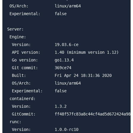
 OS/Arch:           linux/arm64

 Experimental:      false

Server:

 Engine:

  Version:          19.03.6-ce

  API version:      1.40 (minimum version 1.12)

  Go version:       go1.13.4

  Git commit:       369ce74

  Built:            Fri Apr 24 18:31:36 2020

  OS/Arch:          linux/arm64

  Experimental:     false

 containerd:

  Version:          1.3.2

  GitCommit:        ff48f57fc83a8c44cf4ad5d672424a98b
 runc:

  Version:          1.0.0-rc10
