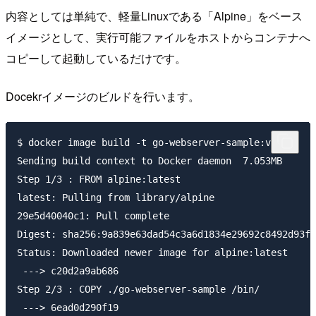
内容としては単純で、軽量Linuxである「Alpine」をベース
イメージとして、実行可能ファイルをホストからコンテナへ
コピーして起動しているだけです。
Docekrイメージのビルドを行います。
$ docker image build -t go-webserver-sample:v1 .

Sending build context to Docker daemon  7.053MB

Step 1/3 : FROM alpine:latest

latest: Pulling from library/alpine

29e5d40040c1: Pull complete

Digest: sha256:9a839e63dad54c3a6d1834e29692c8492d93f9
Status: Downloaded newer image for alpine:latest

 ---> c20d2a9ab686

Step 2/3 : COPY ./go-webserver-sample /bin/

 ---> 6ead0d290f19
