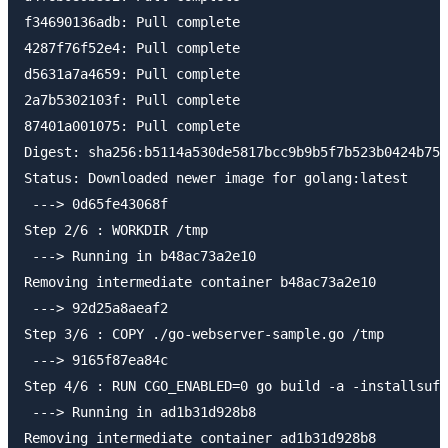
f34690136adb: Pull complete

4287f76f52e4: Pull complete

d5631a7a4659: Pull complete

2a7b5302103f: Pull complete

87401a001075: Pull complete

Digest: sha256:b5114a530de5817bcc9b9b5f7b523b0424b75c
Status: Downloaded newer image for golang:latest

 ---> 0d65fe43068f

Step 2/6 : WORKDIR /tmp

 ---> Running in b48ac73a2e10

Removing intermediate container b48ac73a2e10

 ---> 92d25a8aeaf2

Step 3/6 : COPY ./go-webserver-sample.go /tmp

 ---> 9165f87ea84c

Step 4/6 : RUN CGO_ENABLED=0 go build -a -installsuff
 ---> Running in ad1b31d928b8

Removing intermediate container ad1b31d928b8
