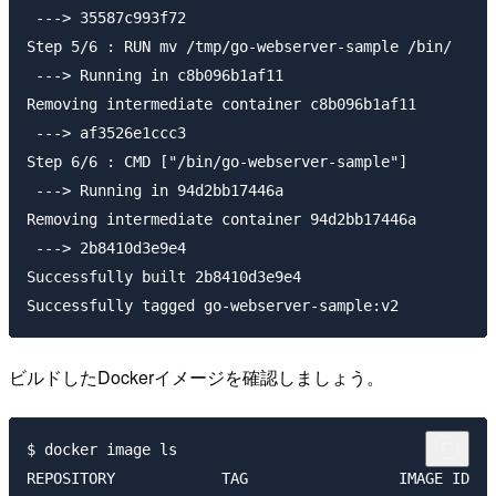
 ---> 35587c993f72

Step 5/6 : RUN mv /tmp/go-webserver-sample /bin/

 ---> Running in c8b096b1af11

Removing intermediate container c8b096b1af11

 ---> af3526e1ccc3

Step 6/6 : CMD ["/bin/go-webserver-sample"]

 ---> Running in 94d2bb17446a

Removing intermediate container 94d2bb17446a

 ---> 2b8410d3e9e4

Successfully built 2b8410d3e9e4

ビルドしたDockerイメージを確認しましょう。
$ docker image ls

REPOSITORY            TAG                 IMAGE ID   