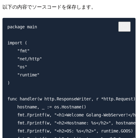
以下の内容でソースコードを保存します。
package main

import (

    "fmt"

    "net/http"

    "os"

    "runtime"

)

func handler(w http.ResponseWriter, r *http.Request) 
    hostname, _ := os.Hostname()

    fmt.Fprintf(w, "<h1>Welcome Golang-WebServer!</h1
    fmt.Fprintf(w, "<h2>Hostname: %s</h2>", hostname)

    fmt.Fprintf(w, "<h2>OS: %s</h2>", runtime.GOOS)
