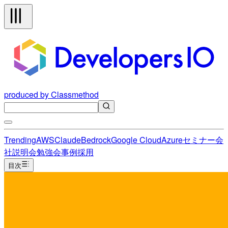
produced by Classmethod
Trending
AWS
Claude
Bedrock
Google Cloud
Azure
セミナー
会
社説明会
勉強会
事例
採用
目次