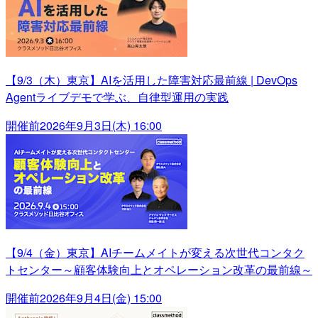
【9/3（木）東京】AIを活用した障害対応最前線 | DevOps
Agentライブデモで学ぶ、自律型運用の実践
開催前
2026年9月3日(木) 16:00
【9/4（金）東京】AIチームメイトが変える次世代コンタク
トセンター～顧客体験向上とオペレーション改革の最前線～
開催前
2026年9月4日(金) 15:00