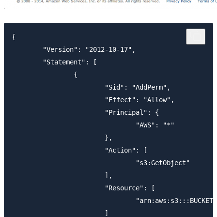
{

	"Version": "2012-10-17",

	"Statement": [

		{

			"Sid": "AddPerm",

			"Effect": "Allow",

			"Principal": {

				"AWS": "*"

			},

			"Action": [

				"s3:GetObject"

			],

			"Resource": [

				"arn:aws:s3:::BUCKET-NAME/*"

			]
