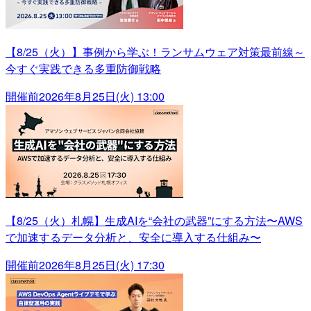
【8/25（火）】事例から学ぶ！ランサムウェア対策最前線～
今すぐ実践できる多重防御戦略
開催前
2026年8月25日(火) 13:00
【8/25（火）札幌】生成AIを“会社の武器”にする方法〜AWS
で加速するデータ分析と、安全に導入する仕組み〜
開催前
2026年8月25日(火) 17:30