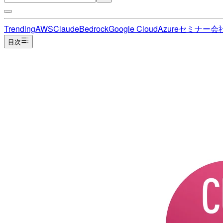
Trending
AWS
Claude
Bedrock
Google Cloud
Azure
セミナー
会
目次