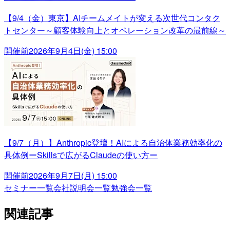
【9/4（金）東京】AIチームメイトが変える次世代コンタク
トセンター～顧客体験向上とオペレーション改革の最前線～
開催前
2026年9月4日(金) 15:00
【9/7（月）】Anthropic登壇！AIによる自治体業務効率化の
具体例ーSkillsで広がるClaudeの使い方ー
開催前
2026年9月7日(月) 15:00
セミナー一覧
会社説明会一覧
勉強会一覧
関連記事