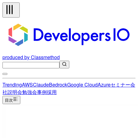
produced by Classmethod
Trending
AWS
Claude
Bedrock
Google Cloud
Azure
セミナー
会
社説明会
勉強会
事例
採用
目次